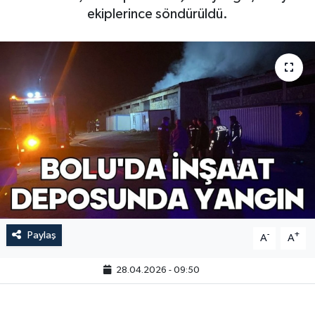
ekiplerince söndürüldü.
Paylaş
-
+
A
A
28.04.2026 - 09:50