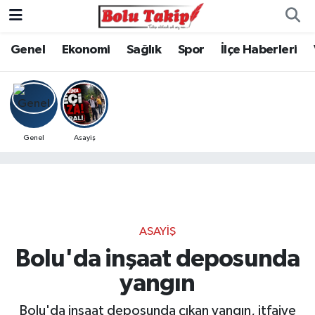
Genel
Ekonomi
Sağlık
Spor
İlçe Haberleri
Genel
Asayiş
ASAYIŞ
Bolu'da inşaat deposunda
yangın
Bolu'da inşaat deposunda çıkan yangın, itfaiye