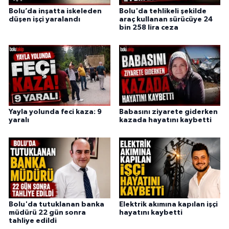
Bolu’da inşatta iskeleden
Bolu'da tehlikeli şekilde
düşen işçi yaralandı
araç kullanan sürücüye 24
bin 258 lira ceza
Yayla yolunda feci kaza: 9
Babasını ziyarete giderken
yaralı
kazada hayatını kaybetti
Bolu'da tutuklanan banka
Elektrik akımına kapılan işçi
müdürü 22 gün sonra
hayatını kaybetti
tahliye edildi