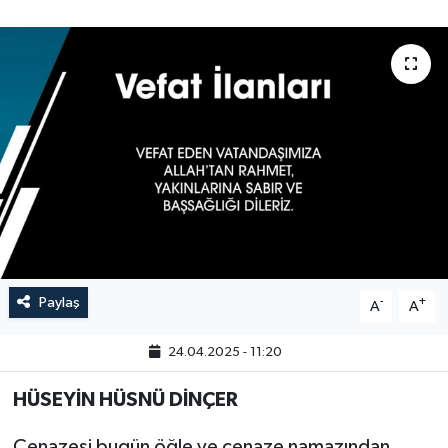
Paylaş
-
+
A
A
24.04.2025 - 11:20
HÜSEYİN HÜSNÜ DİNÇER
Cenazesi bugün öğle ve cenaze namazından