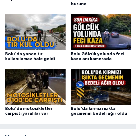
buruna
Bolu'da yanan tır
Bolu Gölcük yolunda feci
kullanılamaz hale geldi
kaza anı kamerada
Bolu'da motosikletler
Bolu'da kırmızı ışıkta
çarpıştı yaralılar var
geçmenin bedeli ağır oldu