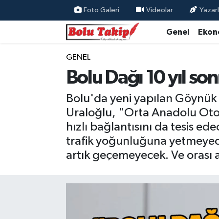
Foto Galeri
Videolar
Yazarl
Genel
Ekon
GENEL
Bolu Dağı 10 yıl s
Bolu'da yeni yapılan Göynük 
Uraloğlu, "Orta Anadolu Ot
hızlı bağlantısını da tesis e
trafik yoğunluğuna yetmeyece
artık geçemeyecek. Ve orası ar