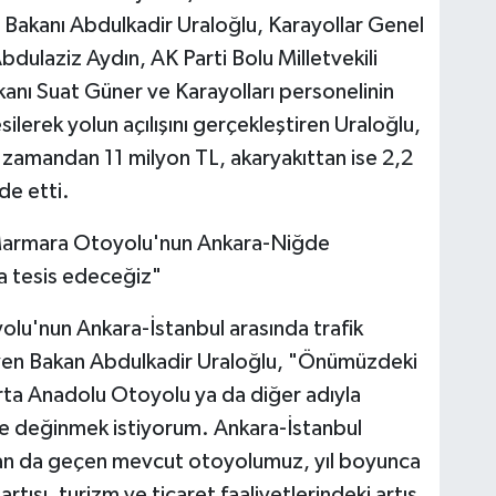
ı Bakanı Abdulkadir Uraloğlu, Karayollar Genel
dulaziz Aydın, AK Parti Bolu Milletvekili
kanı Suat Güner ve Karayolları personelinin
silerek yolun açılışını gerçekleştiren Uraloğlu,
zamandan 11 milyon TL, akaryakıttan ise 2,2
de etti.
Marmara Otoyolu'nun Ankara-Niğde
da tesis edeceğiz"
olu'nun Ankara-İstanbul arasında trafik
yen Bakan Abdulkadir Uraloğlu, "Önümüzdeki
a Anadolu Otoyolu ya da diğer adıyla
e değinmek istiyorum. Ankara-İstanbul
dan da geçen mevcut otoyolumuz, yıl boyunca
artışı, turizm ve ticaret faaliyetlerindeki artış