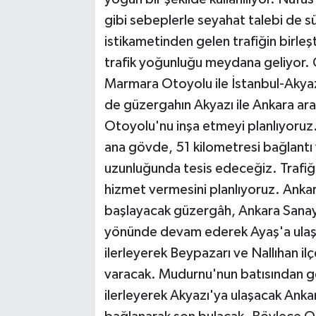
gibi sebeplerle seyahat talebi de sü
istikametinden gelen trafiğin birleş
trafik yoğunluğu meydana geliyor. 
Marmara Otoyolu ile İstanbul-Akyaz
de güzergahın Akyazı ile Ankara ar
Otoyolu'nu inşa etmeyi planlıyoru
ana gövde, 51 kilometresi bağlantı
uzunluğunda tesis edeceğiz. Trafiğe
hizmet vermesini planlıyoruz. Ankar
başlayacak güzergâh, Ankara Sanay
yönünde devam ederek Ayaş'a ulaş
ilerleyerek Beypazarı ve Nallıhan i
varacak. Mudurnu'nun batısından g
ilerleyerek Akyazı'ya ulaşacak Ank