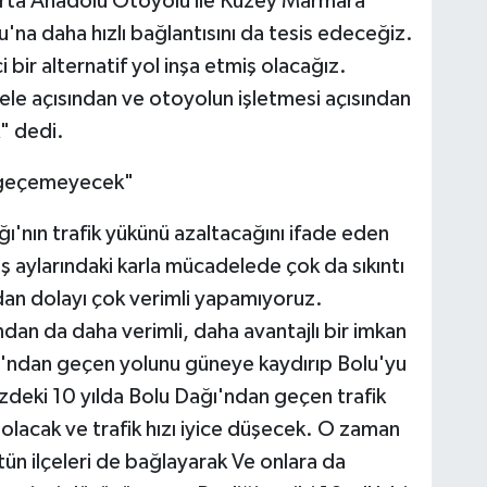
rta Anadolu Otoyolu ile Kuzey Marmara
a daha hızlı bağlantısını da tesis edeceğiz.
ci bir alternatif yol inşa etmiş olacağız.
dele açısından ve otoyolun işletmesi açısından
k" dedi.
k geçemeyecek"
'nın trafik yükünü azaltacağını ifade eden
ış aylarındaki karla mücadelede çok da sıkıntı
an dolayı çok verimli yapamıyoruz.
ndan da daha verimli, daha avantajlı bir imkan
ı'ndan geçen yolunu güneye kaydırıp Bolu'yu
deki 10 yılda Bolu Dağı'ndan geçen trafik
olacak ve trafik hızı iyice düşecek. O zaman
n ilçeleri de bağlayarak Ve onlara da