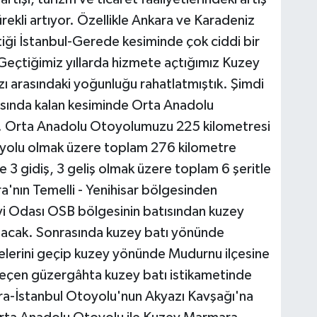
rekli artıyor. Özellikle Ankara ve Karadeniz
tiği İstanbul-Gerede kesiminde çok ciddi bir
Geçtiğimiz yıllarda hizmete açtığımız Kuzey
ı arasındaki yoğunluğu rahatlatmıştık. Şimdi
asında kalan kesiminde Orta Anadolu
z. Orta Anadolu Otoyolumuzu 225 kilometresi
 yolu olmak üzere toplam 276 kilometre
 3 gidiş, 3 geliş olmak üzere toplam 6 şeritle
a'nın Temelli - Yenihisar bölgesinden
i Odası OSB bölgesinin batısından kuzey
acak. Sonrasında kuzey batı yönünde
lçelerini geçip kuzey yönünde Mudurnu ilçesine
eçen güzergâhta kuzey batı istikametinde
ara-İstanbul Otoyolu'nun Akyazı Kavşağı'na