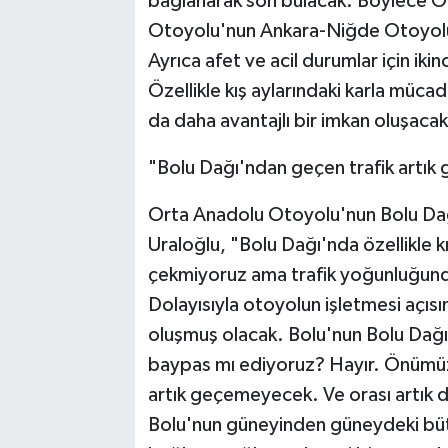
bağlanarak son bulacak. Böylece O
Otoyolu'nun Ankara-Niğde Otoyolu'n
Ayrıca afet ve acil durumlar için ikin
Özellikle kış aylarındaki karla müca
da daha avantajlı bir imkan oluşaca
"Bolu Dağı'ndan geçen trafik artı
Orta Anadolu Otoyolu'nun Bolu Dağı
Uraloğlu, "Bolu Dağı'nda özellikle k
çekmiyoruz ama trafik yoğunluğund
Dolayısıyla otoyolun işletmesi açısı
oluşmuş olacak. Bolu'nun Bolu Dağ
baypas mı ediyoruz? Hayır. Önümüz
artık geçemeyecek. Ve orası artık d
Bolu'nun güneyinden güneydeki bütü