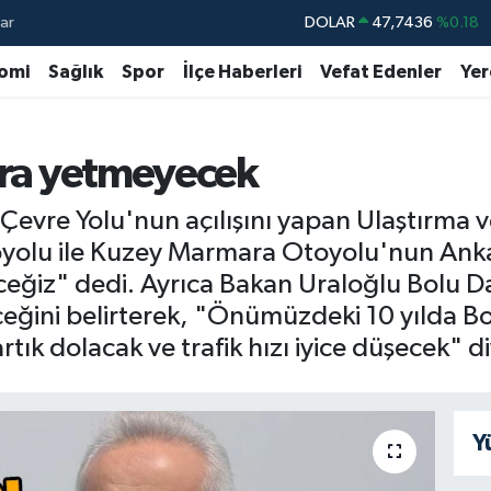
ar
DOLAR
47,7436
%0.18
EURO
55,2510
%0.32
omi
Sağlık
Spor
İlçe Haberleri
Vefat Edenler
Yer
STERLİN
64,4811
%0.38
GRAM ALTIN
6660.55
%0
onra yetmeyecek
BİST100
13.779
%-14
Çevre Yolu'nun açılışını yapan Ulaştırma 
BITCOIN
64.840,97
%-0.15
oyolu ile Kuzey Marmara Otoyolu'nun Ank
deceğiz" dedi. Ayrıca Bakan Uraloğlu Bolu 
ğini belirterek, "Önümüzdeki 10 yılda Bo
tık dolacak ve trafik hızı iyice düşecek" d
Y