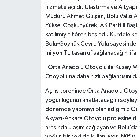
hizmete açıldı. Ulaştırma ve Altyap
Müdürü Ahmet Gülşen, Bolu Valisi Ab
Yüksel Coşkunyürek, AK Parti İl Baş
katılımıyla tören başladı. Kurdele ke
Bolu-Göynük Çevre Yolu sayesinde 
milyon TL tasarruf sağlanacağını ifa
"Orta Anadolu Otoyolu ile Kuzey 
Otoyolu'na daha hızlı bağlantısını 
Açılış töreninde Orta Anadolu Otoy
yoğunluğunu rahatlatacağını söyle
dönemde yapmayı planladığımız Ort
Akyazı-Ankara Otoyolu projesine d
arasında ulaşım sağlayan ve Bolu'
yoğun bir şekilde kullanılıyor. Nüfus 