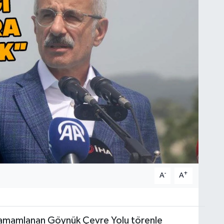
-
+
A
A
tamamlanan Göynük Çevre Yolu törenle