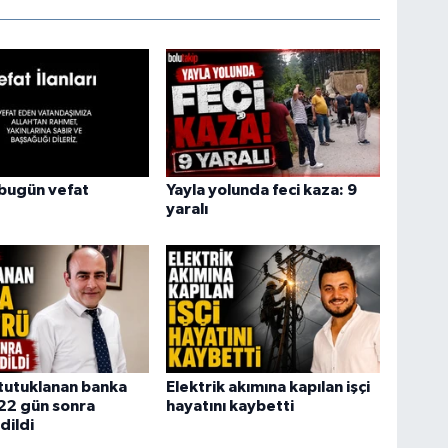
bugün vefat
Yayla yolunda feci kaza: 9
yaralı
tutuklanan banka
Elektrik akımına kapılan işçi
22 gün sonra
hayatını kaybetti
dildi