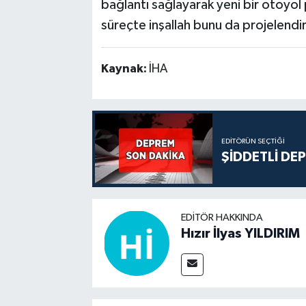
bağlantı sağlayarak yeni bir otoyol 
süreçte inşallah bunu da projelendi
Kaynak:
İHA
EDITÖRÜN SEÇTIĞI
ŞİDDETLİ DE
EDITÖR HAKKINDA
Hızır İlyas YILDIRIM