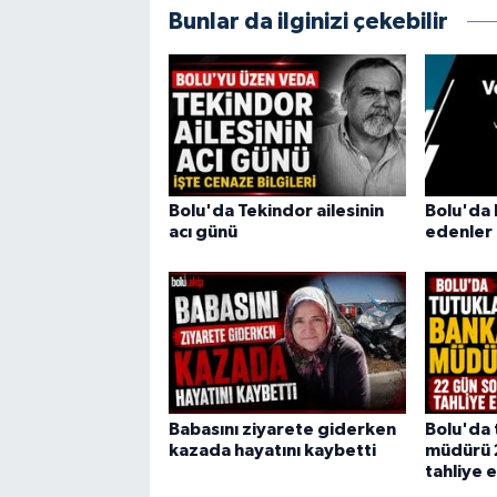
Bunlar da ilginizi çekebilir
Bolu'da Tekindor ailesinin
Bolu'da 
acı günü
edenler
Babasını ziyarete giderken
Bolu'da 
kazada hayatını kaybetti
müdürü 
tahliye e