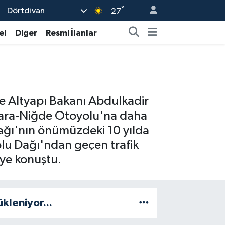
°
Dörtdivan
27
el
Diğer
Resmi İlanlar
ve Altyapı Bakanı Abdulkadir
ara-Niğde Otoyolu'na daha
Dağı'nın önümüzdeki 10 yılda
lu Dağı'ndan geçen trafik
iye konuştu.
ükleniyor...