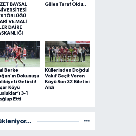
ZZET BAYSAL
Gülen Taraf Oldu..
NİVERSİTESİ
EKTÖRLÜĞÜ
ARİ VE MALİ
LER DAİRE
AŞKANLIĞI
ıl Berke
Küllerinden Doğdu!
oğan’ın Dokunuşu
Vakıf Geçit Veren
libiyeti Getirdi!
Köyü Son 32 Biletini
şar Köyü
Aldı
sluklar’ı 3-1
ğlup Etti
ükleniyor...