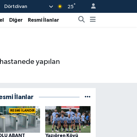
°
Dörtdivan
25
el
Diğer
Resmi İlanlar
 hastanede yapılan
esmi İlanlar
RESMİ İLANDIR
OLU ABANT
Yazıören Köyü