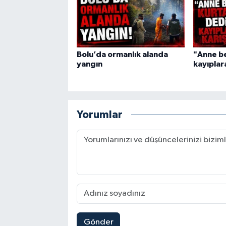
Bolu’da ormanlık alanda
"Anne be
yangın
kayıplara
Yorumlar
Gönder