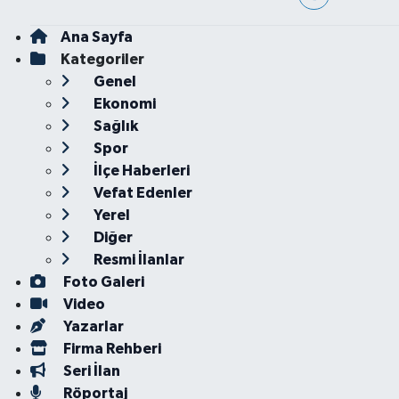
Ana Sayfa
Kategoriler
Genel
Ekonomi
Sağlık
Spor
İlçe Haberleri
Vefat Edenler
Yerel
Diğer
Resmi İlanlar
Foto Galeri
Video
Yazarlar
Firma Rehberi
Seri İlan
Röportaj