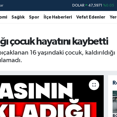
ar
DOLAR
47,5971
%0.05
EURO
55,1336
%0.18
omi
Sağlık
Spor
İlçe Haberleri
Vefat Edenler
Yer
STERLİN
64,2534
%0.22
GRAM ALTIN
6518.23
%0.39
ğı çocuk hayatını kaybetti
BİST100
13.703
%0
ıçaklanan 16 yaşındaki çocuk, kaldırıldığı
BITCOIN
64.475,47
%0.66
ılamadı.
R
B