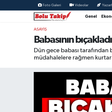
Foto Galeri
Videolar
Yazarl
Genel
Ekon
ASAYIŞ
Babasının bıçakladı
Dün gece babası tarafından b
müdahalelere rağmen kurtar