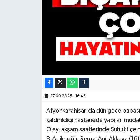
17.09.2025 - 16:45
Afyonkarahisar'da dün gece babası 
kaldırıldığı hastanede yapılan müda
Olay, akşam saatlerinde Şuhut ilçe
B.A. ile oğlu Remzi Anıl Akkaya (16