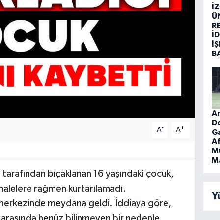
İ
Ü
R
İD
İŞ
B
An
D
-
+
A
A
Ga
Af
Mu
Ma
tarafından bıçaklanan 16 yaşındaki çocuk,
halelere rağmen kurtarılamadı.
Y
 merkezinde meydana geldi. İddiaya göre,
) arasında henüz bilinmeyen bir nedenle