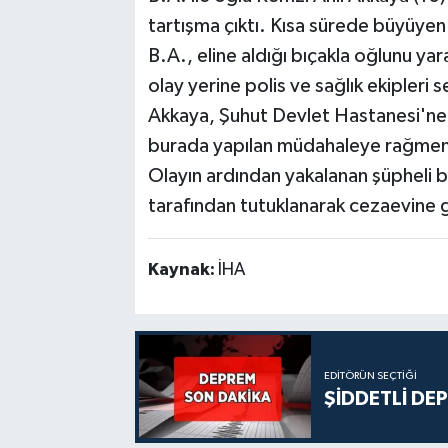
tartışma çıktı. Kısa sürede büyüye
B.A., eline aldığı bıçakla oğlunu ya
olay yerine polis ve sağlık ekipleri 
Akkaya, Şuhut Devlet Hastanesi'ne ka
burada yapılan müdahaleye rağmen 
Olayın ardından yakalanan şüpheli b
tarafından tutuklanarak cezaevine gö
Kaynak:
İHA
EDITÖRÜN SEÇTIĞI
ŞİDDETLİ DE