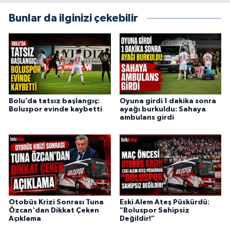
Bunlar da ilginizi çekebilir
Bolu’da tatsız başlangıç:
Oyuna girdi 1 dakika sonra
Boluspor evinde kaybetti
ayağı burkuldu: Sahaya
ambulans girdi
Otobüs Krizi Sonrası Tuna
Eski Alem Ateş Püskürdü:
Özcan'dan Dikkat Çeken
"Boluspor Sahipsiz
Açıklama
Değildir!"