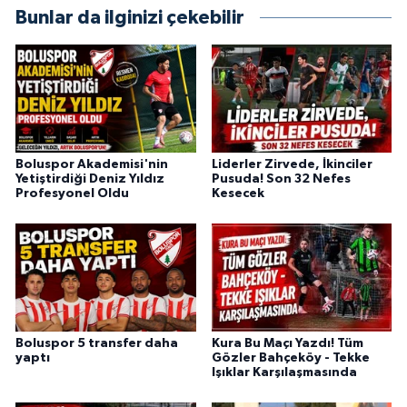
Bunlar da ilginizi çekebilir
Boluspor Akademisi'nin
Liderler Zirvede, İkinciler
Yetiştirdiği Deniz Yıldız
Pusuda! Son 32 Nefes
Profesyonel Oldu
Kesecek
Boluspor 5 transfer daha
Kura Bu Maçı Yazdı! Tüm
yaptı
Gözler Bahçeköy - Tekke
Işıklar Karşılaşmasında