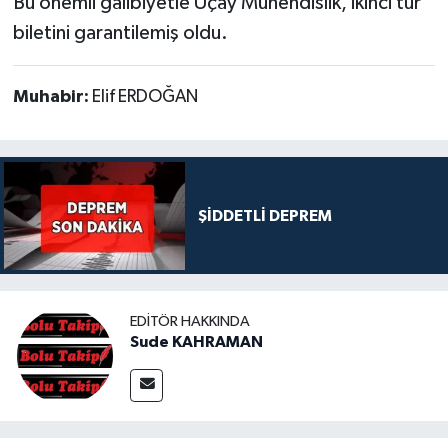
Bu önemli galibiyetle Üçay Mühendislik, ikinci tur
biletini garantilemiş oldu.
Muhabir:
Elif ERDOĞAN
ŞİDDETLİ DEPREM
EDITÖR HAKKINDA
Sude KAHRAMAN