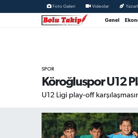
Foto Galeri
Videolar
Yazarl
Genel
Ekon
SPOR
Köroğluspor U12 Pl
U12 Ligi play-off karşılaşması