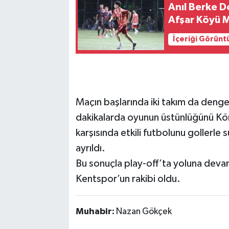
Anıl Berke D
Afşar Köyü M
İçeriği Görünt
Maçın başlarında iki takım da dengel
dakikalarda oyunun üstünlüğünü Köro
karşısında etkili futbolunu gollerl
ayrıldı.
Bu sonuçla play-off’ta yoluna deva
Kentspor’un rakibi oldu.
Muhabir:
Nazan Gökçek