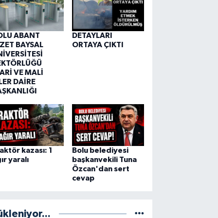
OLU ABANT
DETAYLARI
ZZET BAYSAL
ORTAYA ÇIKTI
NİVERSİTESİ
EKTÖRLÜĞÜ
ARİ VE MALİ
LER DAİRE
AŞKANLIĞI
aktör kazası: 1
Bolu belediyesi
ır yaralı
başkanvekili Tuna
Özcan'dan sert
cevap
ükleniyor...