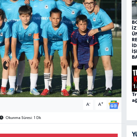
B
İ
Ü
R
İD
İŞ
B
Tr
ağ
-
+
A
A
Okunma Süresi: 1 Dk
Y