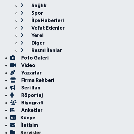
Sağlık
Spor
İlçe Haberleri
Vefat Edenler
Yerel
Diğer
Resmi İlanlar
Foto Galeri
Video
Yazarlar
Firma Rehberi
Seri İlan
Röportaj
Biyografi
Anketler
Künye
İletişim
Servisler