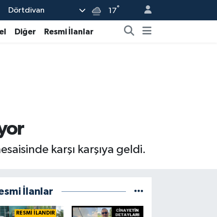
°
Dörtdivan
17
el
Diğer
Resmi İlanlar
yor
esaisinde karşı karşıya geldi.
esmi İlanlar
RESMİ İLANDIR