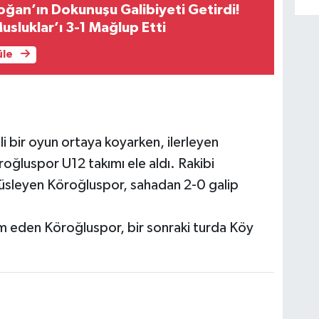
oğan’ın Dokunuşu Galibiyeti Getirdi!
usluklar’ı 3-1 Mağlup Etti
üle
i bir oyun ortaya koyarken, ilerleyen
ğluspor U12 takımı ele aldı. Rakibi
e süsleyen Köroğluspor, sahadan 2-0 galip
m eden Köroğluspor, bir sonraki turda Köy