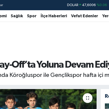
ar
DOLAR
47,6006
%0.06
EURO
55,0250
%0.02
omi
Sağlık
Spor
İlçe Haberleri
Vefat Edenler
Yer
STERLİN
64,2398
%0.2
GRAM ALTIN
6513.94
%0.32
BİST100
13.799
%70
BITCOIN
64.643,95
%0.16
ay-Off’ta Yoluna Devam Edi
nda Köroğluspor ile Gençlikspor hafta içi m
R