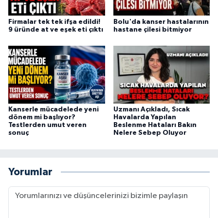
Firmalar tek tek ifşa edildi!
Bolu'da kanser hastalarının
9 üründe at ve eşek eti çıktı
hastane çilesi bitmiyor
Kanserle mücadelede yeni
Uzmanı Açıkladı, Sıcak
dönem mi başlıyor?
Havalarda Yapılan
Testlerden umut veren
Beslenme Hataları Bakın
sonuç
Nelere Sebep Oluyor
Yorumlar