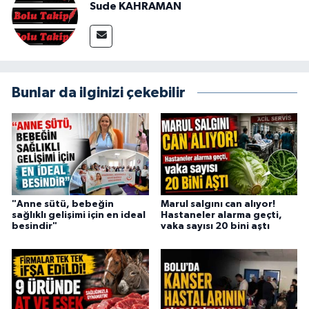
Sude KAHRAMAN
Bunlar da ilginizi çekebilir
"Anne sütü, bebeğin
Marul salgını can alıyor!
sağlıklı gelişimi için en ideal
Hastaneler alarma geçti,
besindir"
vaka sayısı 20 bini aştı