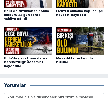
Bolu'da tutuklanan banka
Elektrik akımına kapılan işçi
müdürü 22 gün sonra
hayatını kaybetti
tahliye edildi
Bolu’da gece boyu deprem
Mezarlıkta bir kişi ölü
hareketliliği: Üç sarsıntı
bulundu
kaydedildi
Yorumlar