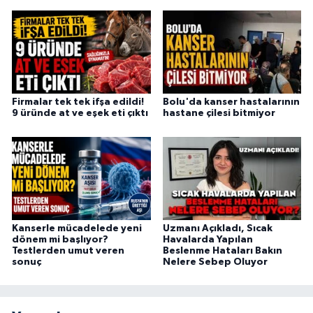
Firmalar tek tek ifşa edildi!
Bolu'da kanser hastalarının
9 üründe at ve eşek eti çıktı
hastane çilesi bitmiyor
Kanserle mücadelede yeni
Uzmanı Açıkladı, Sıcak
dönem mi başlıyor?
Havalarda Yapılan
Testlerden umut veren
Beslenme Hataları Bakın
sonuç
Nelere Sebep Oluyor