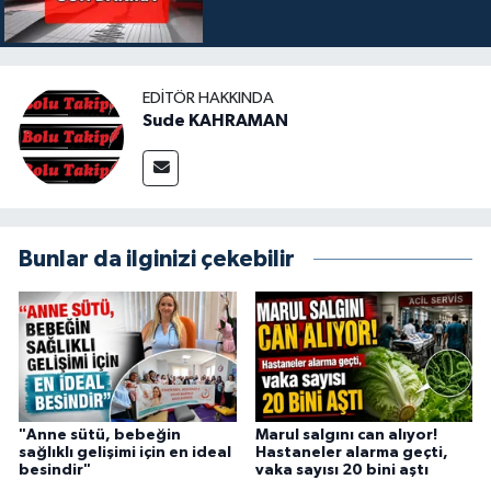
EDITÖR HAKKINDA
Sude KAHRAMAN
Bunlar da ilginizi çekebilir
"Anne sütü, bebeğin
Marul salgını can alıyor!
sağlıklı gelişimi için en ideal
Hastaneler alarma geçti,
besindir"
vaka sayısı 20 bini aştı