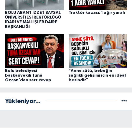
BOLU ABANT İZZET BAYSAL
Traktör kazası: 1 ağır yaralı
ÜNİVERSİTESİ REKTÖRLÜĞÜ
İDARİ VE MALİ İŞLER DAİRE
BAŞKANLIĞI
Bolu belediyesi
"Anne sütü, bebeğin
başkanvekili Tuna
sağlıklı gelişimi için en ideal
Özcan'dan sert cevap
besindir"
Yükleniyor...