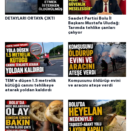
DETAYLARI ORTAYA ÇIKTI
Saadet Partisi Bolu İl
Başkanı Mustafa Uludağ:
Tarımda tehlike çanları
çalıyor
TEM'e düşen 1.5 metrelik
Komşusunu öldürüp evini
kütüğü canını tehlikeye
ve aracını ateşe verdi
atarak yoldan kaldırdı