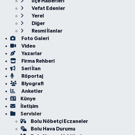
İlçe Haberleri
Vefat Edenler
Yerel
Diğer
Resmi İlanlar
Foto Galeri
Video
Yazarlar
Firma Rehberi
Seri İlan
Röportaj
Biyografi
Anketler
Künye
İletişim
Servisler
Bolu Nöbetçi Eczaneler
Bolu Hava Durumu