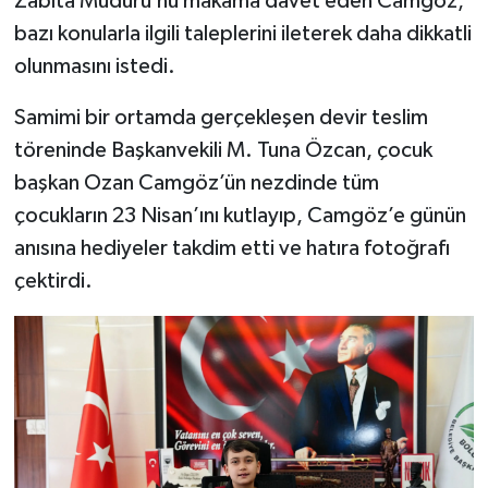
Zabıta Müdürü’nü makama davet eden Camgöz,
bazı konularla ilgili taleplerini ileterek daha dikkatli
olunmasını istedi.
Samimi bir ortamda gerçekleşen devir teslim
töreninde Başkanvekili M. Tuna Özcan, çocuk
başkan Ozan Camgöz’ün nezdinde tüm
çocukların 23 Nisan’ını kutlayıp, Camgöz’e günün
anısına hediyeler takdim etti ve hatıra fotoğrafı
çektirdi.