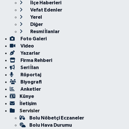
İlçe Haberleri
Vefat Edenler
Yerel
Diğer
Resmi İlanlar
Foto Galeri
Video
Yazarlar
Firma Rehberi
Seri İlan
Röportaj
Biyografi
Anketler
Künye
İletişim
Servisler
Bolu Nöbetçi Eczaneler
Bolu Hava Durumu