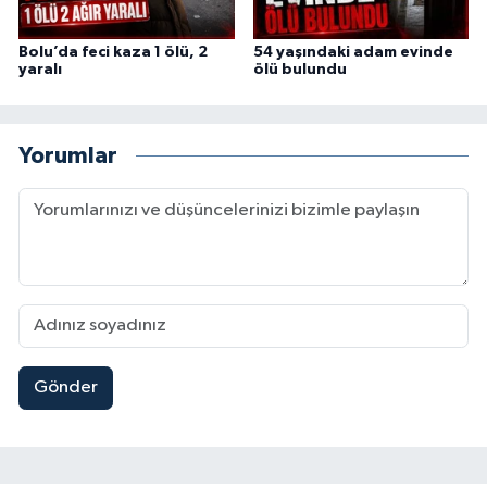
Bolu’da feci kaza 1 ölü, 2
54 yaşındaki adam evinde
yaralı
ölü bulundu
Yorumlar
Gönder