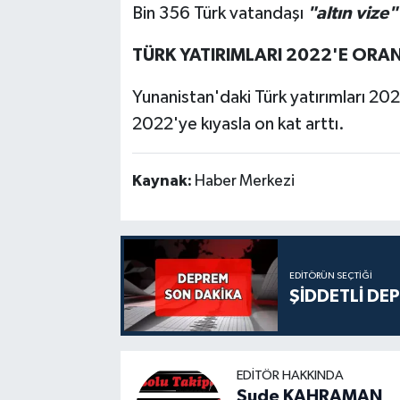
Bin 356 Türk vatandaşı
"altın vize
TÜRK YATIRIMLARI 2022'E ORAN
Yunanistan'daki Türk yatırımları 20
2022'ye kıyasla on kat arttı.
Kaynak:
Haber Merkezi
EDITÖRÜN SEÇTIĞI
ŞİDDETLİ DE
EDITÖR HAKKINDA
Sude KAHRAMAN