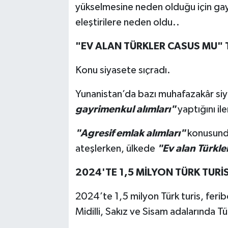
yükselmesine neden olduğu için gayr
eleştirilere neden oldu..
"EV ALAN TÜRKLER CASUS MU" 
Konu siyasete sıçradı.
Yunanistan’da bazı muhafazakâr siya
gayrimenkul alımları"
yaptığını il
"Agresif emlak alımları"
konusunda 
ateşlerken, ülkede
"Ev alan Türkl
2024'TE 1,5 MİLYON TÜRK TURİ
2024’te 1,5 milyon Türk turis, ferib
Midilli, Sakız ve Sisam adalarında Tür