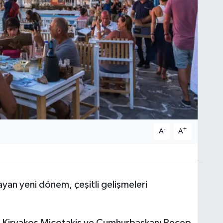
-
+
A
A
ayan yeni dönem, çeşitli gelişmeleri
 Kiryakos Miçotakis ve Cumhurbaşkanı Recep