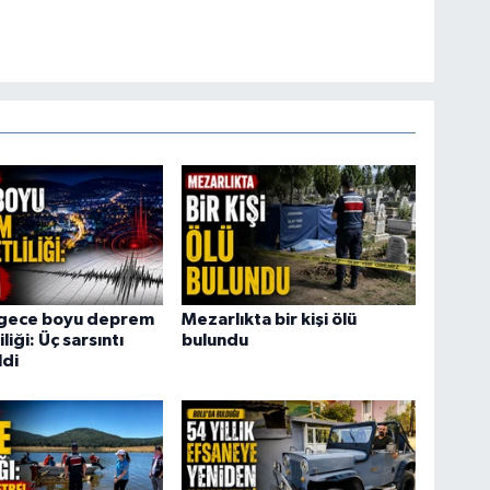
 gece boyu deprem
Mezarlıkta bir kişi ölü
liği: Üç sarsıntı
bulundu
ldi