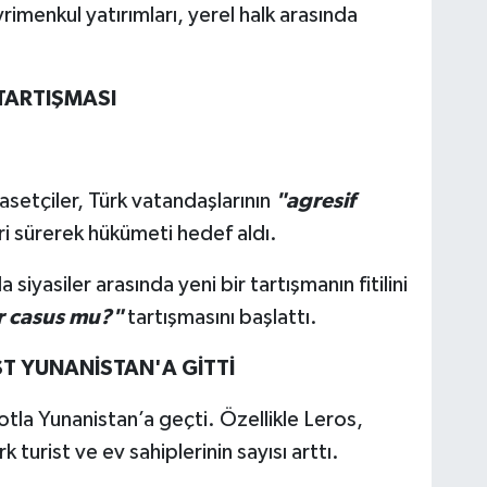
imenkul yatırımları, yerel halk arasında
TARTIŞMASI
setçiler, Türk vatandaşlarının
"agresif
eri sürerek hükümeti hedef aldı.
siyasiler arasında yeni bir tartışmanın fitilini
er casus mu?"
tartışmasını başlattı.
ST YUNANİSTAN'A GİTTİ
otla Yunanistan’a geçti. Özellikle Leros,
k turist ve ev sahiplerinin sayısı arttı.