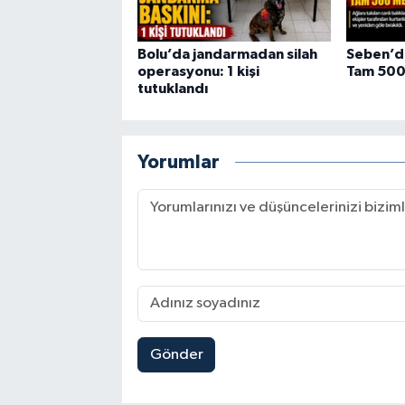
Bolu’da jandarmadan silah
Seben’de
operasyonu: 1 kişi
Tam 500
tutuklandı
Yorumlar
Gönder