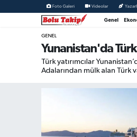
Foto Galeri
Videolar
Yazarl
Genel
Ekon
GENEL
Yunanistan'da Türk y
Türk yatırımcılar Yunanistan’da
Adalarından mülk alan Türk va