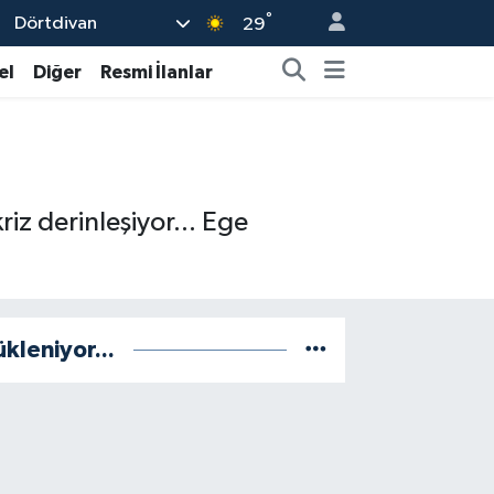
°
Dörtdivan
29
el
Diğer
Resmi İlanlar
riz derinleşiyor... Ege
ükleniyor...