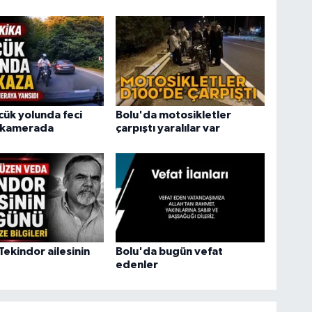
cük yolunda feci
Bolu'da motosikletler
ı kamerada
çarpıştı yaralılar var
Tekindor ailesinin
Bolu'da bugün vefat
edenler