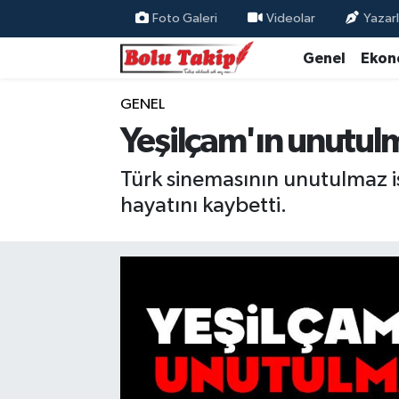
Foto Galeri
Videolar
Yazarl
Genel
Ekon
GENEL
Yeşilçam'ın unutulm
Türk sinemasının unutulmaz is
hayatını kaybetti.