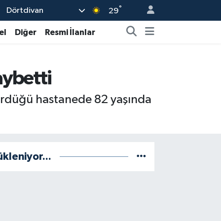
°
Dörtdivan
29
el
Diğer
Resmi İlanlar
aybetti
 gördüğü hastanede 82 yaşında
ükleniyor...