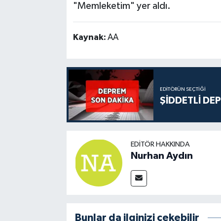
"Memleketim" yer aldı.
Kaynak:
AA
EDITÖRÜN SEÇTIĞI
ŞİDDETLİ DE
EDITÖR HAKKINDA
Nurhan Aydın
Bunlar da ilginizi çekebilir