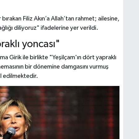
bırakan Filiz Akın’a Allah’tan rahmet; ailesine,
lığı diliyoruz" ifadelerine yer verildi.
raklı yoncası"
a Girik ile birlikte "Yeşilçam'ın dört yapraklı
sinemasının bir dönemine damgasını vurmuş
l edilmektedir.