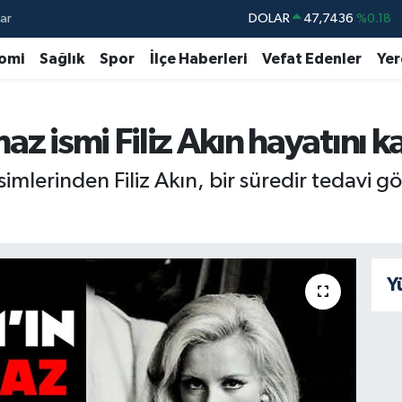
ar
DOLAR
47,7436
%0.18
EURO
55,2510
%0.32
omi
Sağlık
Spor
İlçe Haberleri
Vefat Edenler
Yer
STERLİN
64,4811
%0.38
GRAM ALTIN
6660.55
%0
az ismi Filiz Akın hayatını k
BİST100
13.779
%-14
imlerinden Filiz Akın, bir süredir tedavi
BITCOIN
64.840,97
%-0.15
Y