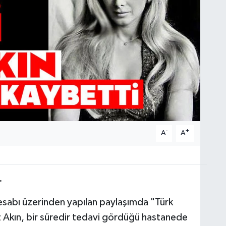
-
+
A
A
.
esabı üzerinden yapılan paylaşımda "Türk
iz Akın, bir süredir tedavi gördüğü hastanede