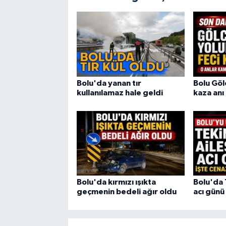
Bolu'da yanan tır
Bolu Göl
kullanılamaz hale geldi
kaza an
Bolu'da kırmızı ışıkta
Bolu'da 
geçmenin bedeli ağır oldu
acı günü