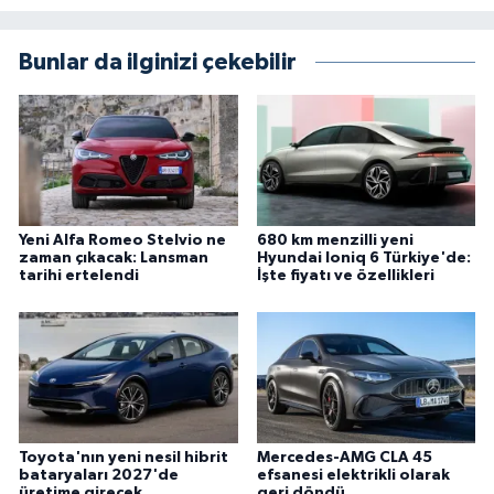
Bunlar da ilginizi çekebilir
Yeni Alfa Romeo Stelvio ne
680 km menzilli yeni
zaman çıkacak: Lansman
Hyundai Ioniq 6 Türkiye'de:
tarihi ertelendi
İşte fiyatı ve özellikleri
Toyota'nın yeni nesil hibrit
Mercedes-AMG CLA 45
bataryaları 2027'de
efsanesi elektrikli olarak
üretime girecek
geri döndü