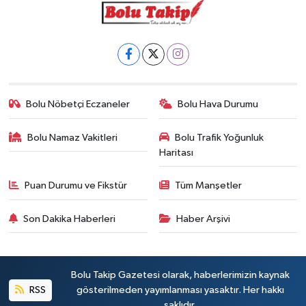
Bolu Nöbetçi Eczaneler
Bolu Hava Durumu
Bolu Namaz Vakitleri
Bolu Trafik Yoğunluk
Haritası
Puan Durumu ve Fikstür
Tüm Manşetler
Son Dakika Haberleri
Haber Arşivi
Bolu Takip Gazetesi olarak, haberlerimizin kaynak
RSS
gösterilmeden yayımlanması yasaktır. Her hakkı
saklıdır.