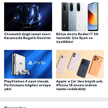
Otomobil değil sanat eseri:
Bütçe dostu Redmi 17 5G
Karşınızda Bugatti Destrier
tanıtıldı: İşte fiyatı ve
özellikleri
PlayStation 6 nasıl olacak:
Apple'a Çin'den büyük şok:
Performans bilgileri ortaya
iPhone 18 öncesi indirim
çıktı
talebi reddedildi