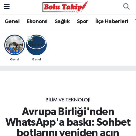
Genel
Ekonomi
Sağlık
Spor
İlçe Haberleri
Genel
Genel
BILIM VE TEKNOLOJI
Avrupa Birliği'nden
WhatsApp'a baskı: Sohbet
botlarını yeniden açın