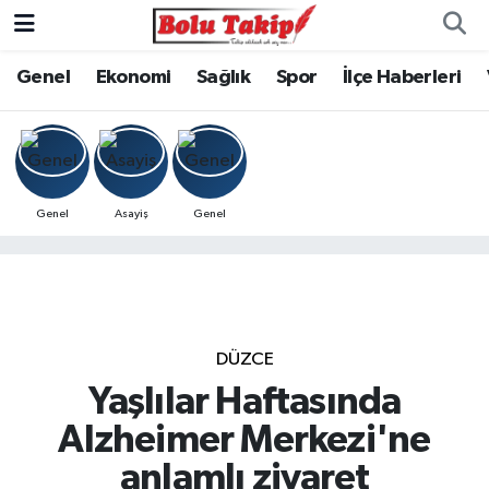
Genel
Ekonomi
Sağlık
Spor
İlçe Haberleri
Genel
Asayiş
Genel
DÜZCE
Yaşlılar Haftasında
Alzheimer Merkezi'ne
anlamlı ziyaret