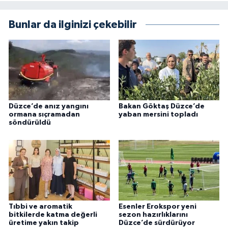
Bunlar da ilginizi çekebilir
Düzce’de anız yangını
Bakan Göktaş Düzce’de
ormana sıçramadan
yaban mersini topladı
söndürüldü
Tıbbi ve aromatik
Esenler Erokspor yeni
bitkilerde katma değerli
sezon hazırlıklarını
üretime yakın takip
Düzce’de sürdürüyor