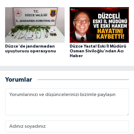
Düzce'de jandarmadan
Düzce Yasta! Eski İl Müdürü
uyuşturucu operasyonu
Osman Siviloğlu'ndan Acı
Haber
Yorumlar