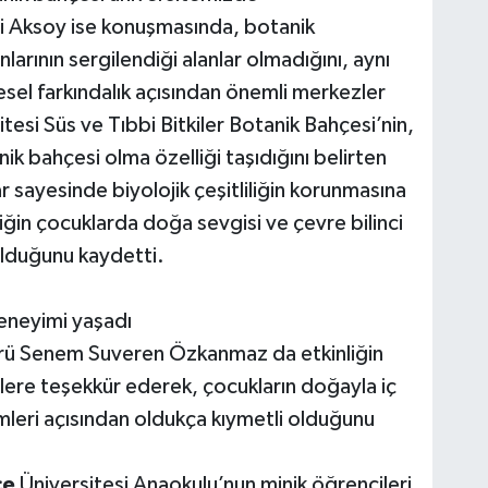
Aksoy ise konuşmasında, botanik
nlarının sergilendiği alanlar olmadığını, aynı
sel farkındalık açısından önemli merkezler
tesi Süs ve Tıbbi Bitkiler Botanik Bahçesi’nin,
ik bahçesi olma özelliği taşıdığını belirten
 sayesinde biyolojik çeşitliliğin korunmasına
nliğin çocuklarda doğa sevgisi ve çevre bilinci
olduğunu kaydetti.
eneyimi yaşadı
rü Senem Suveren Özkanmaz da etkinliğin
ere teşekkür ederek, çocukların doğayla iç
şimleri açısından oldukça kıymetli olduğunu
ce
Üniversitesi Anaokulu’nun minik öğrencileri,