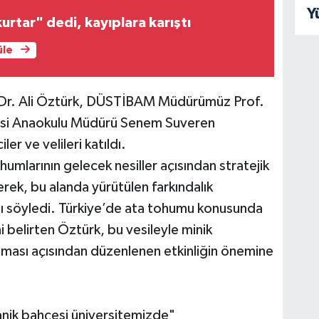
Y
urtar" dedi, kayıplara karıştı
üle
 Dr. Ali Öztürk, DÜSTİBAM Müdürümüz Prof.
esi Anaokulu Müdürü Senem Suveren
r ve velileri katıldı.
humlarının gelecek nesiller açısından stratejik
ek, bu alanda yürütülen farkındalık
nı söyledi. Türkiye’de ata tohumu konusunda
i belirten Öztürk, bu vesileyle minik
nması açısından düzenlenen etkinliğin önemine
anik bahçesi üniversitemizde"