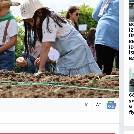
B
İ
Ü
R
İD
İŞ
B
68
ye
-
+
A
A
6 
fi