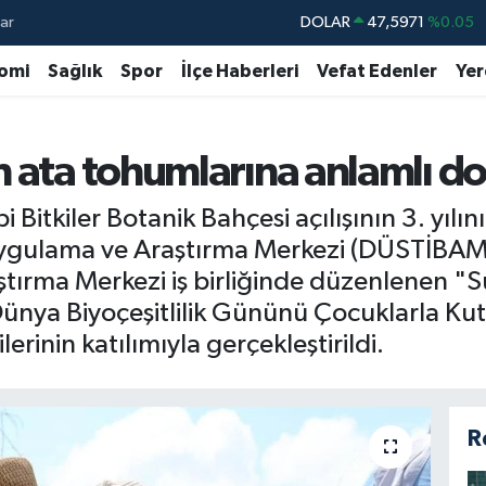
ar
DOLAR
47,5971
%0.05
EURO
55,1336
%0.18
omi
Sağlık
Spor
İlçe Haberleri
Vefat Edenler
Yer
STERLİN
64,2534
%0.22
GRAM ALTIN
6518.23
%0.39
n ata tohumlarına anlamlı d
BİST100
13.703
%0
Bitkiler Botanik Bahçesi açılışının 3. yılını
BITCOIN
64.475,47
%0.66
Uygulama ve Araştırma Merkezi (DÜSTİBAM) 
rma Merkezi iş birliğinde düzenlenen "Süs
e Dünya Biyoçeşitlilik Gününü Çocuklarla Kut
erinin katılımıyla gerçekleştirildi.
R