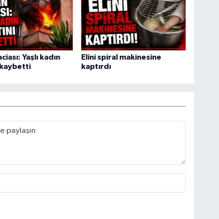
ciası: Yaşlı kadın
Elini spiral makinesine
 kaybetti
kaptırdı