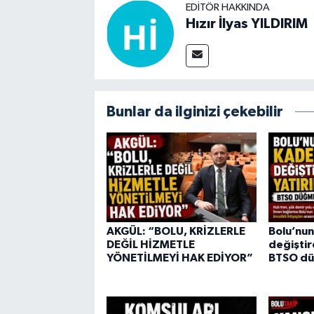
EDITÖR HAKKINDA
Hızır İlyas YILDIRIM
Bunlar da ilginizi çekebilir
AKGÜL: “BOLU, KRİZLERLE
Bolu’nun
DEĞİL HİZMETLE
değiştir
YÖNETİLMEYİ HAK EDİYOR”
BTSO dü