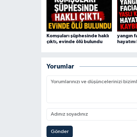
Komşuları şüphesinde haklı
yangın fa
çıktı, evinde ölü bulundu
hayatını
Yorumlar
Gönder