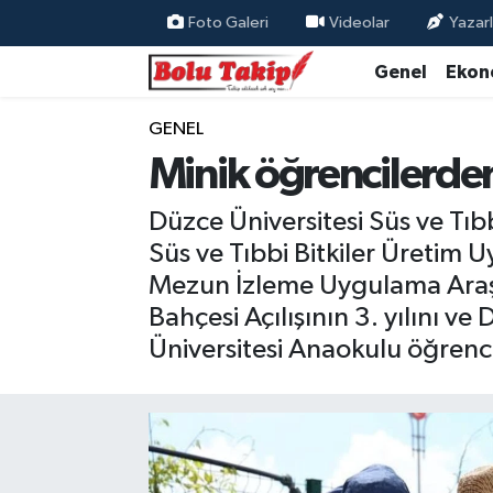
Foto Galeri
Videolar
Yazarl
Genel
Ekon
GENEL
Minik öğrencilerde
Düzce Üniversitesi Süs ve Tıbbi 
Süs ve Tıbbi Bitkiler Üretim 
Mezun İzleme Uygulama Araştı
Bahçesi Açılışının 3. yılını v
Üniversitesi Anaokulu öğrencil