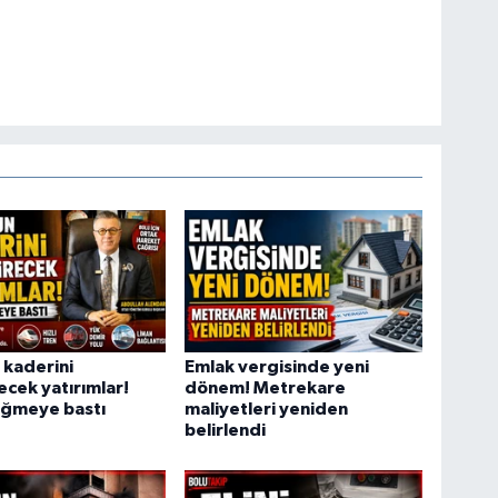
 kaderini
Emlak vergisinde yeni
ecek yatırımlar!
dönem! Metrekare
ğmeye bastı
maliyetleri yeniden
belirlendi