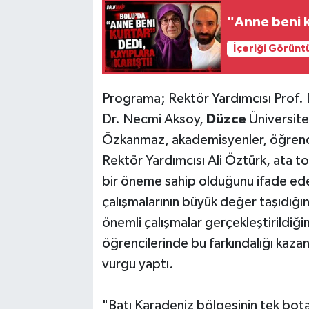
"Anne beni k
İçeriği Görünt
Programa; Rektör Yardımcısı Prof.
Dr. Necmi Aksoy,
Düzce
Üniversit
Özkanmaz, akademisyenler, öğrencile
Rektör Yardımcısı Ali Öztürk, ata to
bir öneme sahip olduğunu ifade eder
çalışmalarının büyük değer taşıdığı
önemli çalışmalar gerçekleştirildiğin
öğrencilerinde bu farkındalığı kaza
vurgu yaptı.
"Batı Karadeniz bölgesinin tek bot