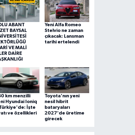
RESMİ İLANDIR
OLU ABANT
Yeni Alfa Romeo
ZZET BAYSAL
Stelvio ne zaman
NİVERSİTESİ
çıkacak: Lansman
EKTÖRLÜĞÜ
tarihi ertelendi
ARİ VE MALİ
LER DAİRE
AŞKANLIĞI
0 km menzilli
Toyota'nın yeni
ni Hyundai Ioniq
nesil hibrit
Türkiye'de: İşte
bataryaları
yatı ve özellikleri
2027'de üretime
girecek