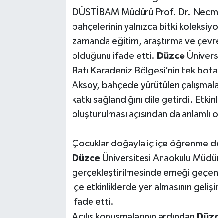
DÜSTİBAM Müdürü Prof. Dr. Necmi 
bahçelerinin yalnızca bitki koleksiyo
zamanda eğitim, araştırma ve çevre
olduğunu ifade etti.
Düzce
Üniversi
Batı Karadeniz Bölgesi’nin tek botan
Aksoy, bahçede yürütülen çalışmalar
katkı sağlandığını dile getirdi. Etki
oluşturulması açısından da anlamlı 
Çocuklar doğayla iç içe öğrenme d
Düzce
Üniversitesi Anaokulu Müdü
gerçekleştirilmesinde emeği geçenl
içe etkinliklerde yer almasının geli
ifade etti.
Açılış konuşmalarının ardından
Düz