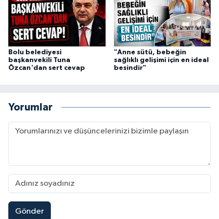
Bolu belediyesi
"Anne sütü, bebeğin
başkanvekili Tuna
sağlıklı gelişimi için en ideal
Özcan'dan sert cevap
besindir"
Yorumlar
Gönder