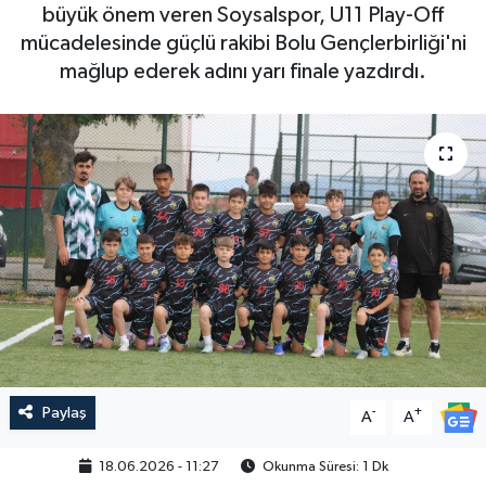
büyük önem veren Soysalspor, U11 Play-Off
mücadelesinde güçlü rakibi Bolu Gençlerbirliği'ni
mağlup ederek adını yarı finale yazdırdı.
Paylaş
-
+
A
A
18.06.2026 - 11:27
Okunma Süresi: 1 Dk