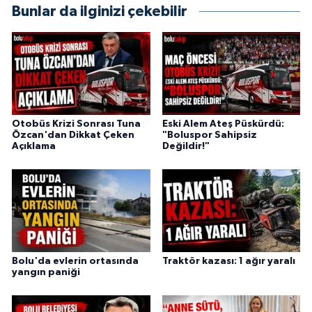
Bunlar da ilginizi çekebilir
Otobüs Krizi Sonrası Tuna
Eski Alem Ateş Püskürdü:
Özcan'dan Dikkat Çeken
"Boluspor Sahipsiz
Açıklama
Değildir!"
Bolu'da evlerin ortasında
Traktör kazası: 1 ağır yaralı
yangın paniği