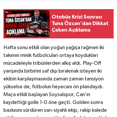
Otobüs Krizi Sonrası
Tuna Özcan'dan Dikkat
Çeken Açıklama
Hafta sonu etkili olan yoğun yağışa rağmen iki
takımın minik futbolcuları ortaya koydukları
mücadeleyle tribünlerden alkış aldı. Play-Off
yarışında birbirini saf dışı bırakmak isteyen iki
ekibin karşılaşmasında zaman zaman tansiyon
yükselse de, futbolun heyecanı ön plandaydı.
Maça etkili başlayan Soysalspor, Can'ın
kaydettiği golle 1-0 öne geçti. Golden sonra
baskısını sürdüren sarı-siyahlı ekip, rakip kalede