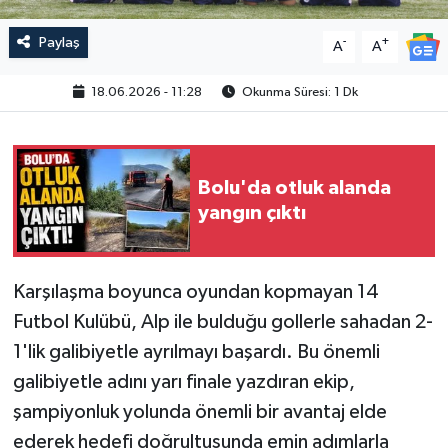
Paylaş
-
+
A
A
18.06.2026 - 11:28
Okunma Süresi: 1 Dk
Bolu'da otluk alanda
yangın çıktı
Karşılaşma boyunca oyundan kopmayan 14
Futbol Kulübü, Alp ile bulduğu gollerle sahadan 2-
1'lik galibiyetle ayrılmayı başardı. Bu önemli
galibiyetle adını yarı finale yazdıran ekip,
şampiyonluk yolunda önemli bir avantaj elde
ederek hedefi doğrultusunda emin adımlarla