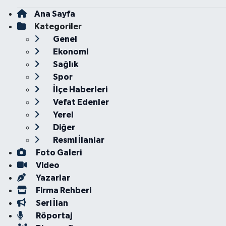
Ana Sayfa
Kategoriler
Genel
Ekonomi
Sağlık
Spor
İlçe Haberleri
Vefat Edenler
Yerel
Diğer
Resmi İlanlar
Foto Galeri
Video
Yazarlar
Firma Rehberi
Seri İlan
Röportaj