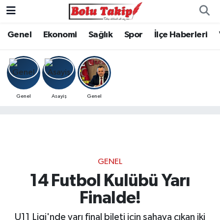
Genel
Ekonomi
Sağlık
Spor
İlçe Haberleri
Genel
Asayiş
Genel
GENEL
14 Futbol Kulübü Yarı
Finalde!
U11 Ligi'nde yarı final bileti için sahaya çıkan iki