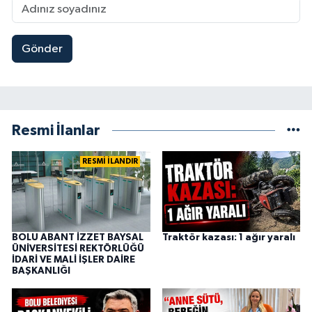
Gönder
Resmi İlanlar
RESMİ İLANDIR
BOLU ABANT İZZET BAYSAL
Traktör kazası: 1 ağır yaralı
ÜNİVERSİTESİ REKTÖRLÜĞÜ
İDARİ VE MALİ İŞLER DAİRE
BAŞKANLIĞI