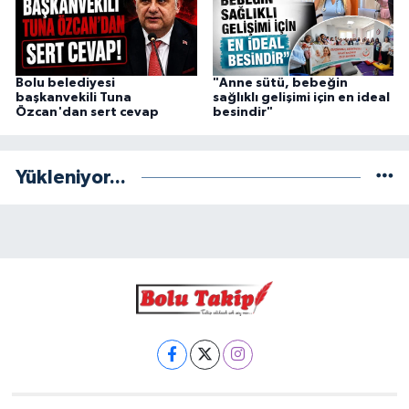
Bolu belediyesi
"Anne sütü, bebeğin
başkanvekili Tuna
sağlıklı gelişimi için en ideal
Özcan'dan sert cevap
besindir"
Yükleniyor...