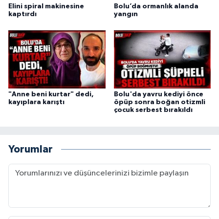
Elini spiral makinesine
Bolu’da ormanlık alanda
kaptırdı
yangın
"Anne beni kurtar" dedi,
Bolu'da yavru kediyi önce
kayıplara karıştı
öpüp sonra boğan otizmli
çocuk serbest bırakıldı
Yorumlar