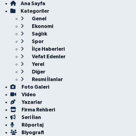
Ana Sayfa
Kategoriler
Genel
Ekonomi
Sağlık
Spor
İlçe Haberleri
Vefat Edenler
Yerel
Diğer
Resmi İlanlar
Foto Galeri
Video
Yazarlar
Firma Rehberi
Seri İlan
Röportaj
Biyografi