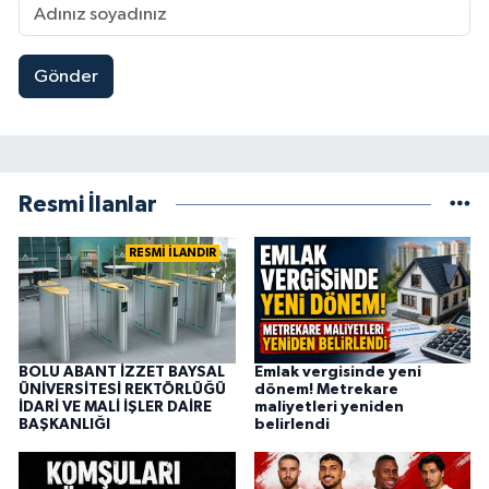
Gönder
Resmi İlanlar
RESMİ İLANDIR
BOLU ABANT İZZET BAYSAL
Emlak vergisinde yeni
ÜNİVERSİTESİ REKTÖRLÜĞÜ
dönem! Metrekare
İDARİ VE MALİ İŞLER DAİRE
maliyetleri yeniden
BAŞKANLIĞI
belirlendi