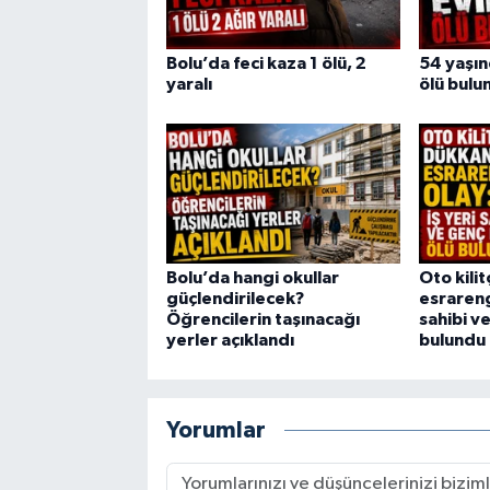
Bolu’da feci kaza 1 ölü, 2
54 yaşı
yaralı
ölü bulu
Bolu’da hangi okullar
Oto kili
güçlendirilecek?
esrarengi
Öğrencilerin taşınacağı
sahibi v
yerler açıklandı
bulundu
Yorumlar