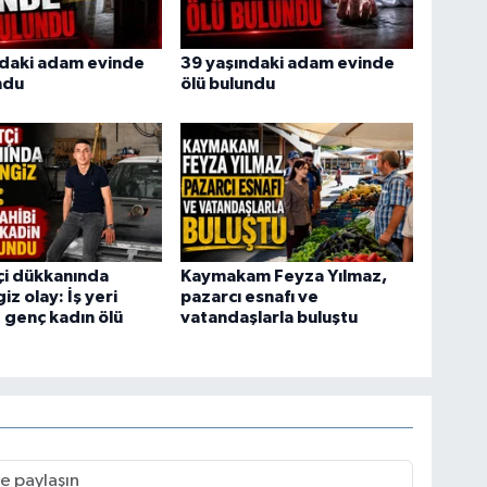
ndaki adam evinde
39 yaşındaki adam evinde
ndu
ölü bulundu
tçi dükkanında
Kaymakam Feyza Yılmaz,
z olay: İş yeri
pazarcı esnafı ve
e genç kadın ölü
vatandaşlarla buluştu