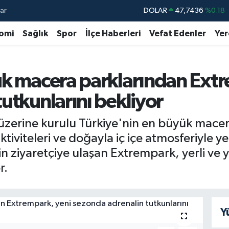
ar
DOLAR
47,7436
%0.18
EURO
55,2510
%0.32
omi
Sağlık
Spor
İlçe Haberleri
Vefat Edenler
Yer
STERLİN
64,4811
%0.38
GRAM ALTIN
6660.55
%0.03
ük macera parklarından Extr
BİST100
13.779
%-14
utkunlarını bekliyor
BITCOIN
64.959,79
%1.11
zerine kurulu Türkiye'nin en büyük macera
iviteleri ve doğayla iç içe atmosferiyle ye
in ziyaretçiye ulaşan Extrempark, yerli ve 
r.
Y