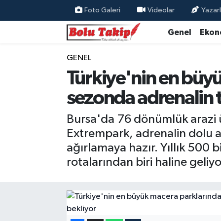
Foto Galeri
Videolar
Yazarl
Genel
Ekon
GENEL
Türkiye'nin en büy
sezonda adrenalin t
Bursa'da 76 dönümlük arazi ü
Extrempark, adrenalin dolu akt
ağırlamaya hazır. Yıllık 500 b
rotalarından biri haline geliyo