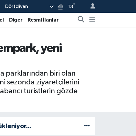
°
Dörtdivan
13
el
Diğer
Resmi İlanlar
empark, yeni
 parklarından biri olan
ni sezonda ziyaretçilerini
yabancı turistlerin gözde
ükleniyor...