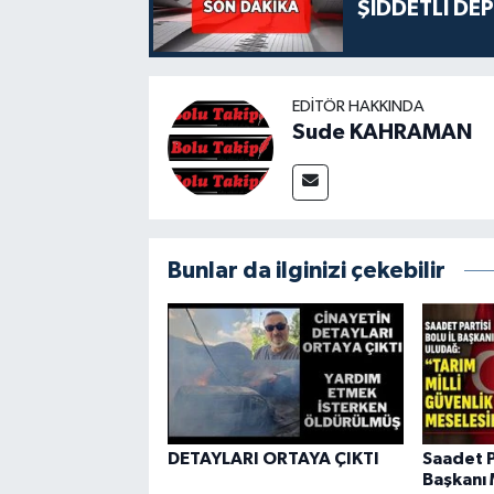
ŞİDDETLİ DE
EDITÖR HAKKINDA
Sude KAHRAMAN
Bunlar da ilginizi çekebilir
DETAYLARI ORTAYA ÇIKTI
Saadet Pa
Başkanı 