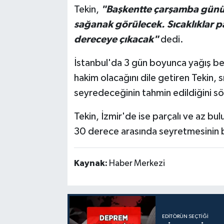
Tekin,
"Başkentte çarşamba günü 
sağanak görülecek. Sıcaklıklar p
dereceye çıkacak"
dedi.
İstanbul'da 3 gün boyunca yağış bek
hakim olacağını dile getiren Tekin, s
seyredeceğinin tahmin edildiğini sö
Tekin, İzmir'de ise parçalı ve az bulut
30 derece arasında seyretmesinin b
Kaynak:
Haber Merkezi
EDITÖRÜN SEÇTIĞI