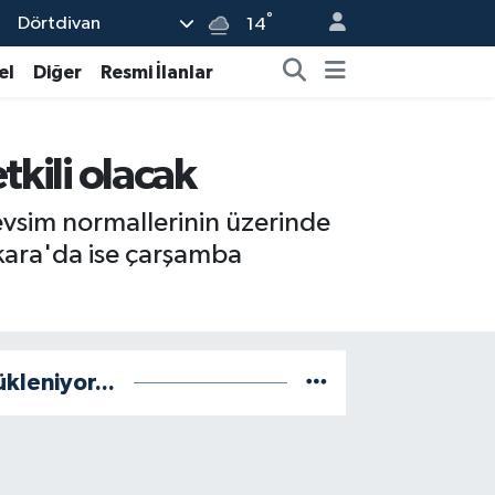
°
Dörtdivan
14
el
Diğer
Resmi İlanlar
tkili olacak
evsim normallerinin üzerinde
kara'da ise çarşamba
ükleniyor...