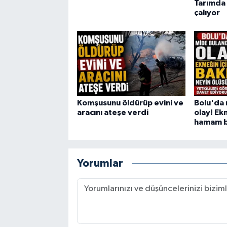
Tarımda 
çalıyor
Komşusunu öldürüp evini ve
Bolu'da 
aracını ateşe verdi
olay! Ek
hamam bö
Yorumlar