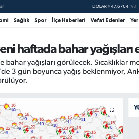
ar
DOLAR
47,6704
%0
EURO
55,0406
%-0.08
omi
Sağlık
Spor
İlçe Haberleri
Vefat Edenler
Yer
STERLİN
64,2143
%0
GRAM ALTIN
6500.87
%0.12
ni haftada bahar yağışları e
BİST100
13.799
%70
e bahar yağışları görülecek. Sıcaklıklar m
BITCOIN
64.643,95
%0.16
r'de 3 gün boyunca yağış beklenmiyor, An
rülüyor.
Y