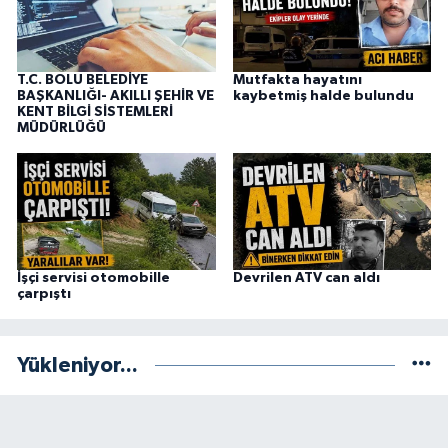
T.C. BOLU BELEDİYE
Mutfakta hayatını
BAŞKANLIĞI- AKILLI ŞEHİR VE
kaybetmiş halde bulundu
KENT BİLGİ SİSTEMLERİ
MÜDÜRLÜĞÜ
İşçi servisi otomobille
Devrilen ATV can aldı
çarpıştı
Yükleniyor...