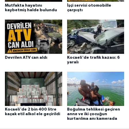
Mutfakta hayatını
İşçi servisi otomobille
kaybetmiş halde bulundu
çarpıştı
Devrilen ATV can aldı
Kocaeli'de trafik kazası: 6
yaralı
Kocaeli'de 2 bin 400 litre
Boğulma tehlikesi geçiren
kaçak etil alkol ele geçirildi
anne ve iki çocuğun
kurtarılma anı kamerada