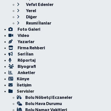
Vefat Edenler
Yerel
Diğer
Resmi İlanlar
Foto Galeri
Video
Yazarlar
Firma Rehberi
Seri İlan
Röportaj
Biyografi
Anketler
Künye
İletişim
Servisler
Bolu Nöbetçi Eczaneler
Bolu Hava Durumu
Bolu Namaz Vakitleri