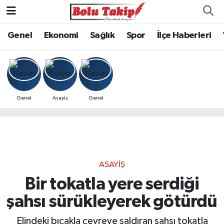
Genel
Ekonomi
Sağlık
Spor
İlçe Haberleri
Genel
Asayiş
Genel
ASAYIŞ
Bir tokatla yere serdiği
şahsı sürükleyerek götürdü
Elindeki bıçakla çevreye saldıran şahsı tokatla