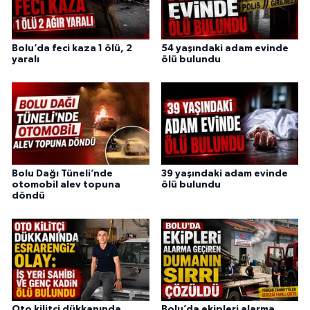
Bolu’da feci kaza 1 ölü, 2
54 yaşındaki adam evinde
yaralı
ölü bulundu
Bolu Dağı Tüneli’nde
39 yaşındaki adam evinde
otomobil alev topuna
ölü bulundu
döndü
Oto kilitçi dükkanında
Bolu’da ekipleri alarma