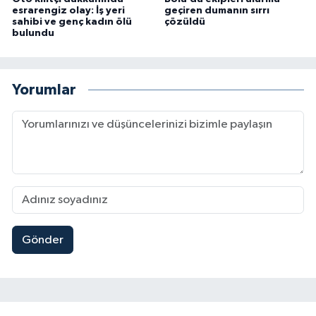
esrarengiz olay: İş yeri
geçiren dumanın sırrı
sahibi ve genç kadın ölü
çözüldü
bulundu
Yorumlar
Gönder