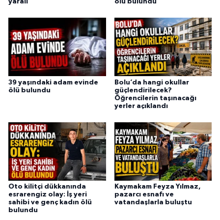
yaralı
ölü bulundu
39 yaşındaki adam evinde
Bolu’da hangi okullar
ölü bulundu
güçlendirilecek?
Öğrencilerin taşınacağı
yerler açıklandı
Oto kilitçi dükkanında
Kaymakam Feyza Yılmaz,
esrarengiz olay: İş yeri
pazarcı esnafı ve
sahibi ve genç kadın ölü
vatandaşlarla buluştu
bulundu