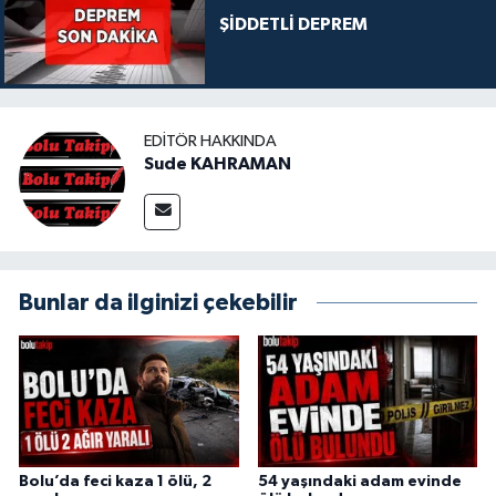
ŞİDDETLİ DEPREM
EDITÖR HAKKINDA
Sude KAHRAMAN
Bunlar da ilginizi çekebilir
Bolu’da feci kaza 1 ölü, 2
54 yaşındaki adam evinde