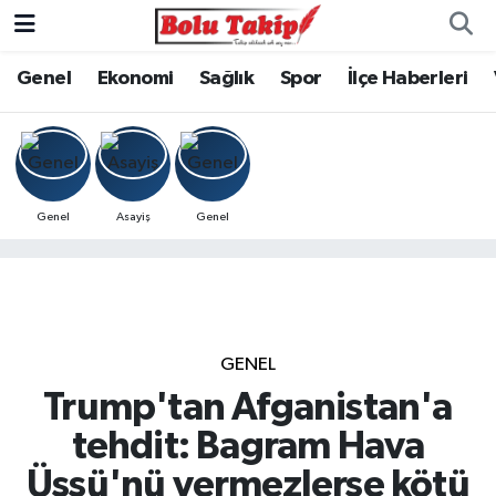
Genel
Ekonomi
Sağlık
Spor
İlçe Haberleri
Genel
Asayiş
Genel
GENEL
Trump'tan Afganistan'a
tehdit: Bagram Hava
Üssü'nü vermezlerse kötü