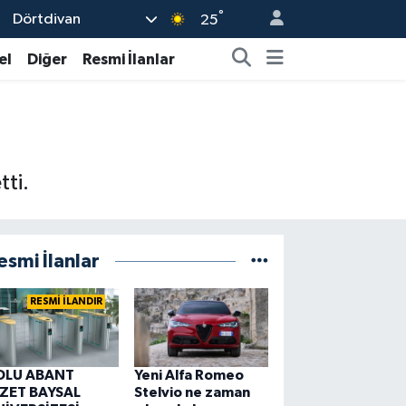
°
Dörtdivan
25
el
Diğer
Resmi İlanlar
ti.
esmi İlanlar
RESMİ İLANDIR
OLU ABANT
Yeni Alfa Romeo
ZZET BAYSAL
Stelvio ne zaman