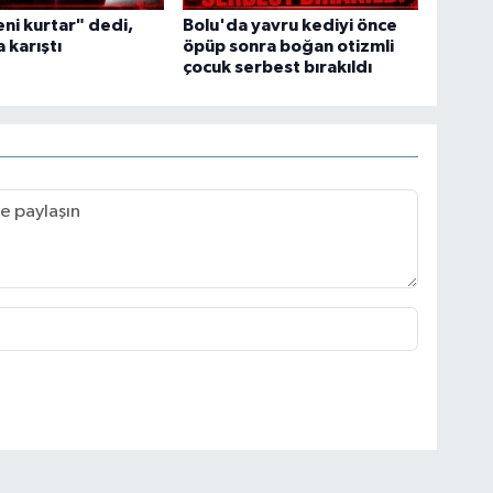
ni kurtar" dedi,
Bolu'da yavru kediyi önce
 karıştı
öpüp sonra boğan otizmli
çocuk serbest bırakıldı