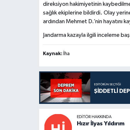
direksiyon hakimiyetinin kaybedilm
sağlık ekiplerine bildirdi. Olay yerin
ardından Mehmet D.’nin hayatını kay
Jandarma kazayla ilgili inceleme başl
Kaynak:
İha
EDITÖRÜN SEÇTIĞI
ŞİDDETLİ DE
EDITÖR HAKKINDA
Hızır İlyas Yıldırım