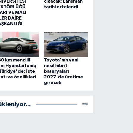
NİVERSİTESİ
çıkacak: Lansman
EKTÖRLÜĞÜ
tarihi ertelendi
ARİ VE MALİ
LER DAİRE
AŞKANLIĞI
0 km menzilli
Toyota'nın yeni
ni Hyundai Ioniq
nesil hibrit
Türkiye'de: İşte
bataryaları
yatı ve özellikleri
2027'de üretime
girecek
ükleniyor...