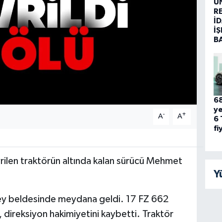
Ü
R
İD
İŞ
B
68
ye
-
+
A
A
6 
fi
rilen traktörün altında kalan sürücü Mehmet
Y
bey beldesinde meydana geldi. 17 FZ 662
 direksiyon hakimiyetini kaybetti. Traktör