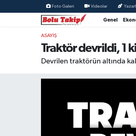
Foto Galeri
Videolar
Yazarl
Genel
Ekon
ASAYIŞ
Traktör devrildi, 1 k
Devrilen traktörün altında ka