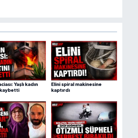
ciası: Yaşlı kadın
Elini spiral makinesine
 kaybetti
kaptırdı