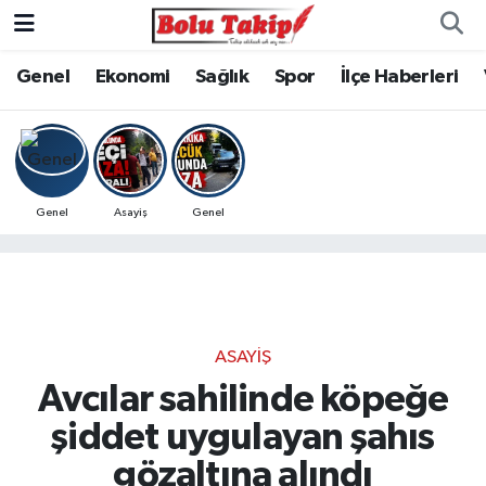
Genel
Ekonomi
Sağlık
Spor
İlçe Haberleri
Genel
Asayiş
Genel
ASAYIŞ
Avcılar sahilinde köpeğe
şiddet uygulayan şahıs
gözaltına alındı