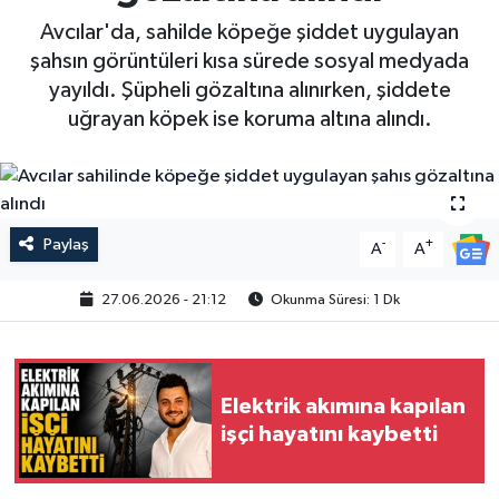
Avcılar'da, sahilde köpeğe şiddet uygulayan
şahsın görüntüleri kısa sürede sosyal medyada
yayıldı. Şüpheli gözaltına alınırken, şiddete
uğrayan köpek ise koruma altına alındı.
Paylaş
-
+
A
A
27.06.2026 - 21:12
Okunma Süresi: 1 Dk
Elektrik akımına kapılan
işçi hayatını kaybetti