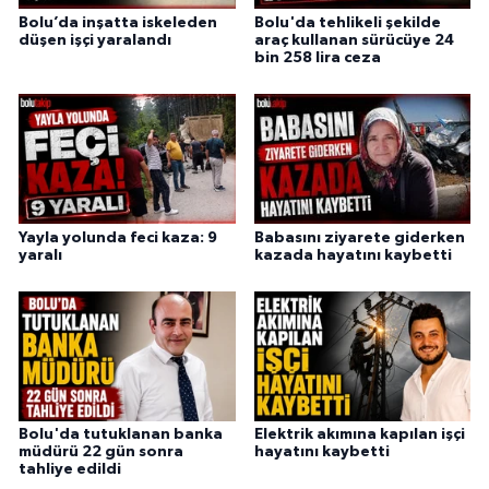
Bolu’da inşatta iskeleden
Bolu'da tehlikeli şekilde
düşen işçi yaralandı
araç kullanan sürücüye 24
bin 258 lira ceza
Yayla yolunda feci kaza: 9
Babasını ziyarete giderken
yaralı
kazada hayatını kaybetti
Bolu'da tutuklanan banka
Elektrik akımına kapılan işçi
müdürü 22 gün sonra
hayatını kaybetti
tahliye edildi