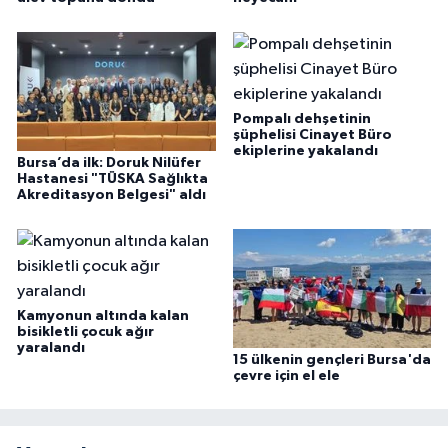
Pompalı dehşetinin
şüphelisi Cinayet Büro
ekiplerine yakalandı
Bursa’da ilk: Doruk Nilüfer
Hastanesi "TÜSKA Sağlıkta
Akreditasyon Belgesi" aldı
Kamyonun altında kalan
bisikletli çocuk ağır
yaralandı
15 ülkenin gençleri Bursa'da
çevre için el ele