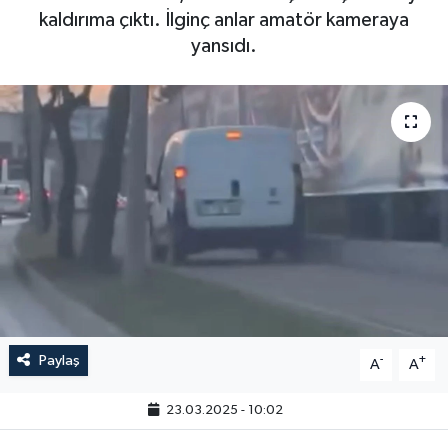
kaldırıma çıktı. İlginç anlar amatör kameraya
yansıdı.
Paylaş
-
+
A
A
23.03.2025 - 10:02