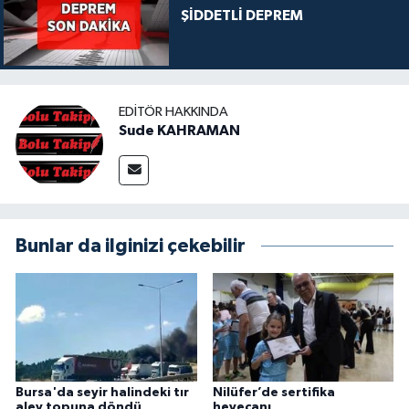
ŞİDDETLİ DEPREM
EDITÖR HAKKINDA
Sude KAHRAMAN
Bunlar da ilginizi çekebilir
Bursa'da seyir halindeki tır
Nilüfer’de sertifika
alev topuna döndü
heyecanı