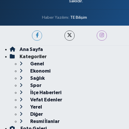
saklıdır.
Haber Yazılımı:
TE Bilişim
Ana Sayfa
Kategoriler
Genel
Ekonomi
Sağlık
Spor
İlçe Haberleri
Vefat Edenler
Yerel
Diğer
Resmi İlanlar
Foto Galeri