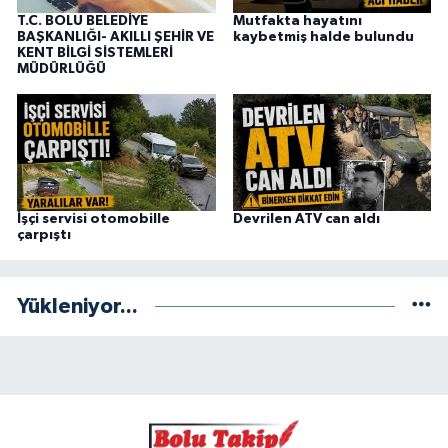
T.C. BOLU BELEDİYE
Mutfakta hayatını
BAŞKANLIĞI- AKILLI ŞEHİR VE
kaybetmiş halde bulundu
KENT BİLGİ SİSTEMLERİ
MÜDÜRLÜĞÜ
İşçi servisi otomobille
Devrilen ATV can aldı
çarpıştı
Yükleniyor...