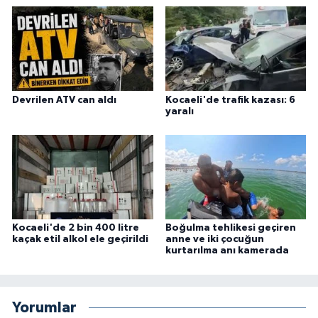
Devrilen ATV can aldı
Kocaeli'de trafik kazası: 6
yaralı
Kocaeli'de 2 bin 400 litre
Boğulma tehlikesi geçiren
kaçak etil alkol ele geçirildi
anne ve iki çocuğun
kurtarılma anı kamerada
Yorumlar