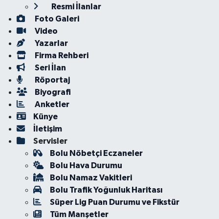
Resmi İlanlar
Foto Galeri
Video
Yazarlar
Firma Rehberi
Seri İlan
Röportaj
Biyografi
Anketler
Künye
İletişim
Servisler
Bolu Nöbetçi Eczaneler
Bolu Hava Durumu
Bolu Namaz Vakitleri
Bolu Trafik Yoğunluk Haritası
Süper Lig Puan Durumu ve Fikstür
Tüm Manşetler