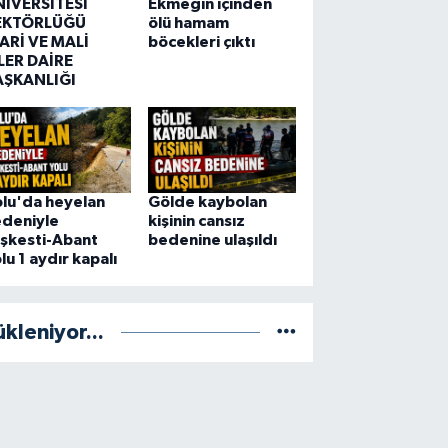
NİVERSİTESİ
Ekmeğin içinden
EKTÖRLÜĞÜ
ölü hamam
ARİ VE MALİ
böcekleri çıktı
LER DAİRE
AŞKANLIĞI
lu'da heyelan
Gölde kaybolan
edeniyle
kişinin cansız
şkesti-Abant
bedenine ulaşıldı
lu 1 aydır kapalı
ükleniyor...