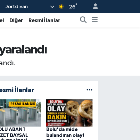
°
Dörtdivan
26
el
Diğer
Resmi İlanlar
 yaralandı
andı.
esmi İlanlar
RESMİ İLANDIR
OLU ABANT
Bolu'da mide
ZZET BAYSAL
bulandıran olay!