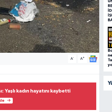
Ü
R
İD
İŞ
B
Bo
n
-
+
A
A
Ta
yo
Y
ı: Yaşlı kadın hayatını kaybetti
üle