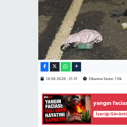
14.06.2026 - 21:31
Okunma Süresi: 1 Dk
yangın facias
İçeriği Görünt