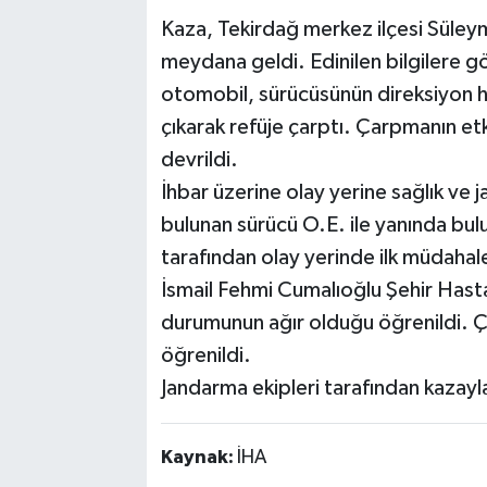
Kaza, Tekirdağ merkez ilçesi Süley
meydana geldi. Edinilen bilgilere g
otomobil, sürücüsünün direksiyon 
çıkarak refüje çarptı. Çarpmanın et
devrildi.
İhbar üzerine olay yerine sağlık ve j
bulunan sürücü O.E. ile yanında bulun
tarafından olay yerinde ilk müdahale
İsmail Fehmi Cumalıoğlu Şehir Hastan
durumunun ağır olduğu öğrenildi. Çi
öğrenildi.
Jandarma ekipleri tarafından kazayla 
Kaynak:
İHA