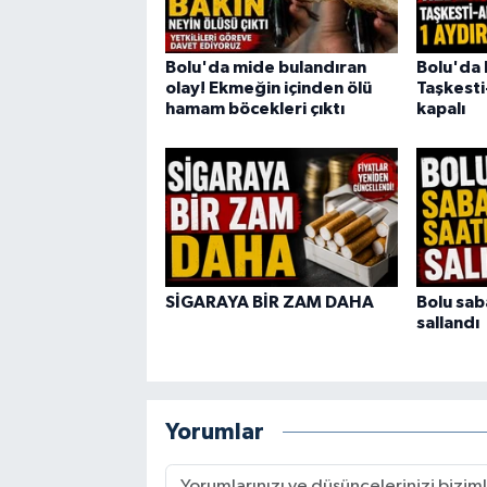
Bolu'da mide bulandıran
Bolu'da 
olay! Ekmeğin içinden ölü
Taşkesti
hamam böcekleri çıktı
kapalı
SİGARAYA BİR ZAM DAHA
Bolu sab
sallandı
Yorumlar