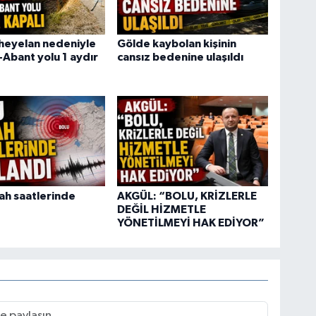
heyelan nedeniyle
Gölde kaybolan kişinin
-Abant yolu 1 aydır
cansız bedenine ulaşıldı
ah saatlerinde
AKGÜL: “BOLU, KRİZLERLE
DEĞİL HİZMETLE
YÖNETİLMEYİ HAK EDİYOR”