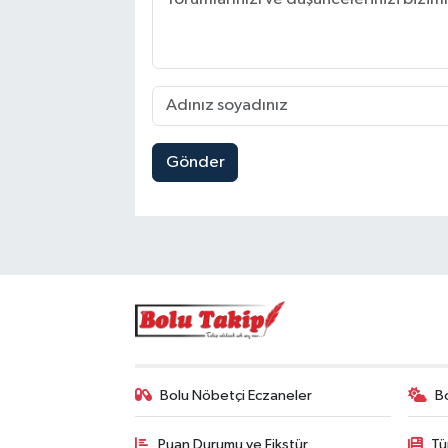
Gönder
Bolu Nöbetçi Eczaneler
B
Puan Durumu ve Fikstür
Tü