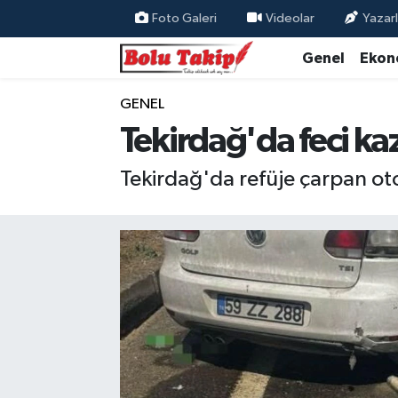
Foto Galeri
Videolar
Yazarl
Genel
Ekon
GENEL
Tekirdağ'da feci ka
Tekirdağ'da refüje çarpan otom