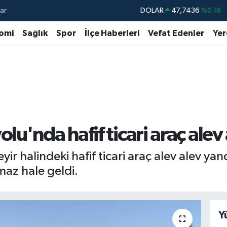
ar
DOLAR
47,7436
%0.18
EURO
55,2510
%0.32
omi
Sağlık
Spor
İlçe Haberleri
Vefat Edenler
Yer
STERLİN
64,4811
%0.38
GRAM ALTIN
6660.55
%0.03
BİST100
13.779
%-14
BITCOIN
64.944,08
%-0.18
u'nda hafif ticari araç alev
 halindeki hafif ticari araç alev alev yand
maz hale geldi.
Y