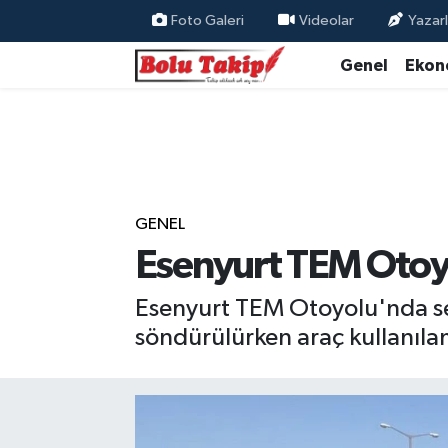
Foto Galeri
Videolar
Yazarl
Genel
Ekon
GENEL
Esenyurt TEM Otoyol
Esenyurt TEM Otoyolu'nda seyir
söndürülürken araç kullanıla