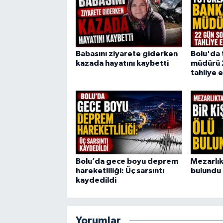
Babasını ziyarete giderken
Bolu'da 
kazada hayatını kaybetti
müdürü 
tahliye e
Bolu’da gece boyu deprem
Mezarlıkt
hareketliliği: Üç sarsıntı
bulundu
kaydedildi
Yorumlar