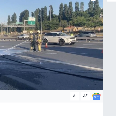
-
+
A
A