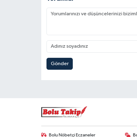
Gönder
Bolu Nöbetçi Eczaneler
B