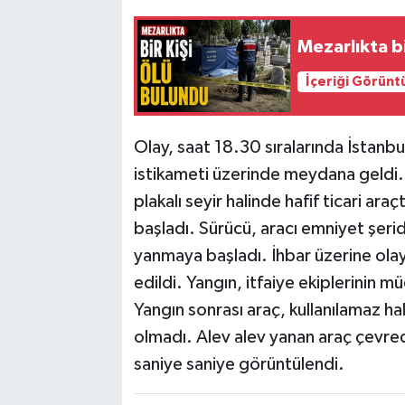
Mezarlıkta bi
İçeriği Görünt
Olay, saat 18.30 sıralarında İstanb
istikameti üzerinde meydana geldi.
plakalı seyir halinde hafif ticari 
başladı. Sürücü, aracı emniyet şerid
yanmaya başladı. İhbar üzerine olay y
edildi. Yangın, itfaiye ekiplerinin m
Yangın sonrası araç, kullanılamaz ha
olmadı. Alev alev yanan araç çevre
saniye saniye görüntülendi.