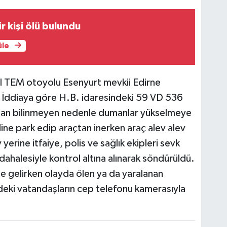
r kişi ölü bulundu
üle
ul TEM otoyolu Esenyurt mevkii Edirne
 İddiaya göre H.B. idaresindeki 59 VD 536
araçtan bilinmeyen nedenle dumanlar yükselmeye
ine park edip araçtan inerken araç alev alev
erine itfaiye, polis ve sağlık ekipleri sevk
üdahalesiyle kontrol altına alınarak söndürüldü.
le gelirken olayda ölen ya da yaralanan
deki vatandaşların cep telefonu kamerasıyla