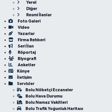
Yerel
Diğer
Resmi İlanlar
Foto Galeri
Video
Yazarlar
Firma Rehberi
Seri İlan
Röportaj
Biyografi
Anketler
Künye
İletişim
Servisler
Bolu Nöbetçi Eczaneler
Bolu Hava Durumu
Bolu Namaz Vakitleri
Bolu Trafik Yoğunluk Haritası