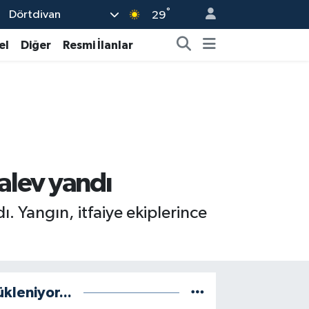
°
Dörtdivan
29
el
Diğer
Resmi İlanlar
 alev yandı
ı. Yangın, itfaiye ekiplerince
ükleniyor...