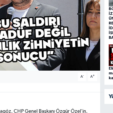
B
İ
Ü
R
İD
İŞ
B
El
m
-
+
A
A
ka
Y
aragöz, CHP Genel Başkanı Özgür Özel’in,