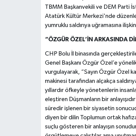
TBMM Başkanvekili ve DEM Parti İsta
Atatürk Kültür Merkezi'nde düzenle
yumruklu saldırıya uğramasına ilişki
“ÖZGÜR ÖZEL’İN ARKASINDA D
CHP Bolu İl binasında gerçekleştir
Genel Başkanı Özgür Özel’e yönelik
vurgulayarak, “Sayın Özgür Özel karan
makinesi tarafından alçakça saldırıy
yıllardır öfkeyle yönetenlerin insanl
eleştiren Düşmanların bir anlayışıdı
süredir işlenen bir siyasetin sonuc
diyen bir dilin Toplumun ortak hafı
suçlu gösteren bir anlayışın sonudu
örgütlemeye çalıştılar ama unutması