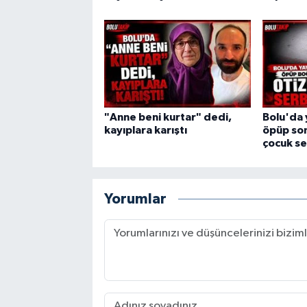
"Anne beni kurtar" dedi,
Bolu'da 
kayıplara karıştı
öpüp son
çocuk se
Yorumlar