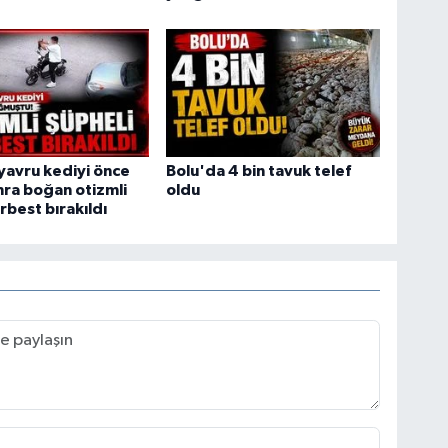
yavru kediyi önce
Bolu'da 4 bin tavuk telef
ra boğan otizmli
oldu
rbest bırakıldı