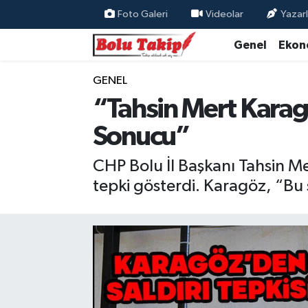
Foto Galeri
Videolar
Yazarl
Genel
Ekon
GENEL
“Tahsin Mert Karagö
Sonucu”
CHP Bolu İl Başkanı Tahsin M
tepki gösterdi. Karagöz, “Bu s