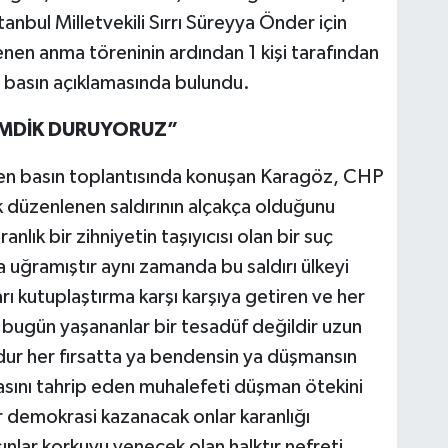
nbul Milletvekili Sırrı Süreyya Önder için
nen anma töreninin ardından 1 kişi tarafından
n basın açıklamasında bulundu.
İMDİK DURUYORUZ”
ilen basın toplantısında konuşan Karagöz, CHP
 düzenlenen saldırının alçakça olduğunu
lık bir zihniyetin taşıyıcısı olan bir suç
a uğramıştır aynı zamanda bu saldırı ülkeyi
arı kutuplaştırma karşı karşıya getiren ve her
r bugün yaşananlar bir tesadüf değildir uzun
udur her fırsatta ya bendensin ya düşmansın
zasını tahrip eden muhalefeti düşman ötekini
r demokrasi kazanacak onlar karanlığı
nlar korkuyu yenecek olan halktır nefreti