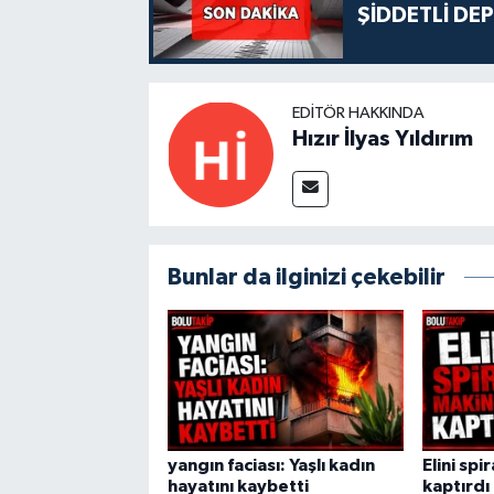
ŞİDDETLİ DE
EDITÖR HAKKINDA
Hızır İlyas Yıldırım
Bunlar da ilginizi çekebilir
yangın faciası: Yaşlı kadın
Elini spi
hayatını kaybetti
kaptırdı