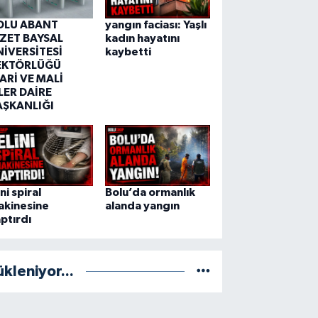
OLU ABANT
yangın faciası: Yaşlı
ZZET BAYSAL
kadın hayatını
NİVERSİTESİ
kaybetti
EKTÖRLÜĞÜ
ARİ VE MALİ
LER DAİRE
AŞKANLIĞI
ini spiral
Bolu’da ormanlık
akinesine
alanda yangın
ptırdı
ükleniyor...