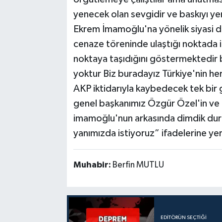
yenecek olan sevgidir ve baskıyı ye
Ekrem İmamoğlu'na yönelik siyasi d
cenaze töreninde ulaştığı noktada ik
noktaya taşıdığını göstermektedir 
yoktur Biz buradayız Türkiye'nin her
AKP iktidarıyla kaybedecek tek bir g
genel başkanımız Özgür Özel'in v
imamoğlu'nun arkasında dimdik du
yanımızda istiyoruz” ifadelerine yer
Muhabir:
Berfin MUTLU
EDITÖRÜN SEÇTIĞI