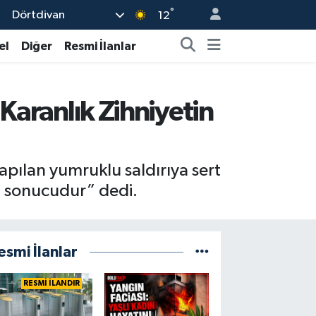
°
Dörtdivan
12
el
Diğer
Resmi İlanlar
 Karanlık Zihniyetin
pılan yumruklu saldırıya sert
in sonucudur” dedi.
esmi İlanlar
RESMİ İLANDIR