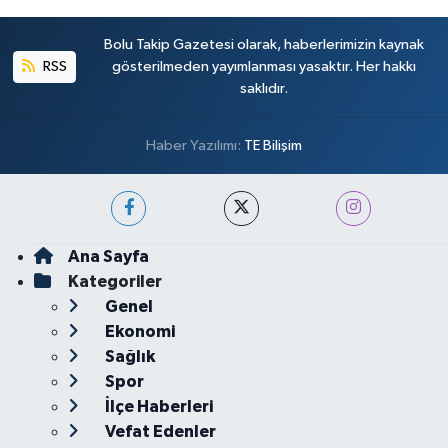
Bolu Takip Gazetesi olarak, haberlerimizin kaynak
RSS
gösterilmeden yayımlanması yasaktır. Her hakkı
saklıdır.
Haber Yazılımı:
TE Bilişim
Ana Sayfa
Kategoriler
Genel
Ekonomi
Sağlık
Spor
İlçe Haberleri
Vefat Edenler