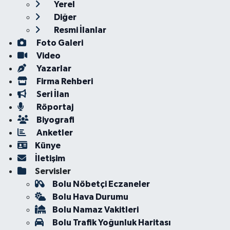
Yerel
Diğer
Resmi İlanlar
Foto Galeri
Video
Yazarlar
Firma Rehberi
Seri İlan
Röportaj
Biyografi
Anketler
Künye
İletişim
Servisler
Bolu Nöbetçi Eczaneler
Bolu Hava Durumu
Bolu Namaz Vakitleri
Bolu Trafik Yoğunluk Haritası