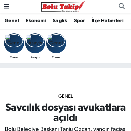
Genel
Ekonomi
Sağlık
Spor
İlçe Haberleri
Genel
Asayiş
Genel
GENEL
Savcılık dosyası avukatlara
açıldı
Bolu Belediye Başkanı Tanju Özcan, yangın faciası