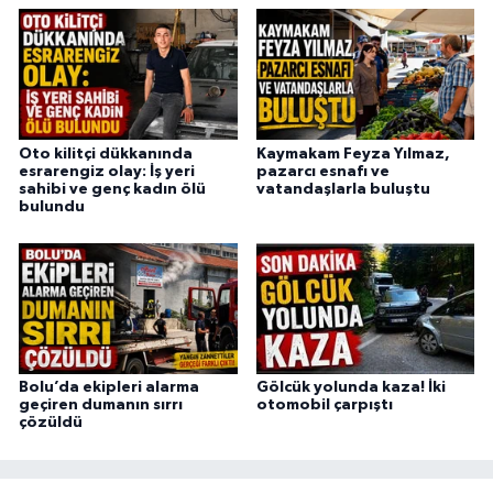
Oto kilitçi dükkanında
Kaymakam Feyza Yılmaz,
esrarengiz olay: İş yeri
pazarcı esnafı ve
sahibi ve genç kadın ölü
vatandaşlarla buluştu
bulundu
Bolu’da ekipleri alarma
Gölcük yolunda kaza! İki
geçiren dumanın sırrı
otomobil çarpıştı
çözüldü