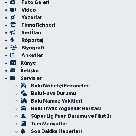
Foto Galeri
Video
Yazarlar
Firma Rehberi
Seri İlan
Röportaj
Biyografi
Anketler
Künye
İletişim
Servisler
Bolu Nöbetçi Eczaneler
Bolu Hava Durumu
Bolu Namaz Vakitleri
Bolu Trafik Yoğunluk Haritası
Süper Lig Puan Durumu ve Fikstür
Tüm Manşetler
Son Dakika Haberleri