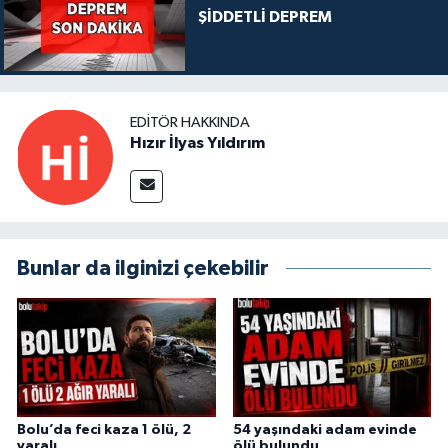
ŞİDDETLİ DEPREM
EDITÖR HAKKINDA
Hızır İlyas Yıldırım
Bunlar da ilginizi çekebilir
Bolu’da feci kaza 1 ölü, 2
54 yaşındaki adam evinde
yaralı
ölü bulundu