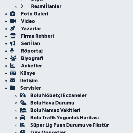
Resmi İlanlar
Foto Galeri
Video
Yazarlar
Firma Rehberi
Seri İlan
Röportaj
Biyografi
Anketler
Künye
İletişim
Servisler
Bolu Nöbetçi Eczaneler
Bolu Hava Durumu
Bolu Namaz Vakitleri
Bolu Trafik Yoğunluk Haritası
Süper Lig Puan Durumu ve Fikstür
Tüm Manşetler