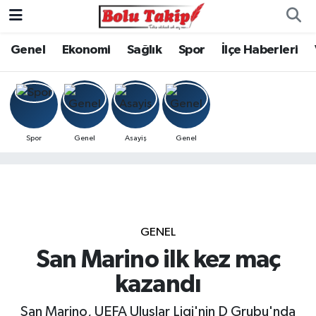
Genel
Ekonomi
Sağlık
Spor
İlçe Haberleri
Spor
Genel
Asayiş
Genel
GENEL
San Marino ilk kez maç
kazandı
San Marino, UEFA Uluslar Ligi'nin D Grubu'nda