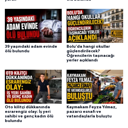
39 yaşındaki adam evinde
Bolu’da hangi okullar
ölü bulundu
güçlendirilecek?
Öğrencilerin taşınacağı
yerler açıklandı
Oto kilitçi dükkanında
Kaymakam Feyza Yılmaz,
esrarengiz olay: İş yeri
pazarcı esnafı ve
sahibi ve genç kadın ölü
vatandaşlarla buluştu
bulundu