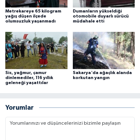
Metrekareye 65 kilogram
Dumanların yükseldiği
yağış düşen ilçede
otomobile duyarlı sürücü
olumsuzluk yaşanmadı
müdahale etti
Sis, yağmur, çamur
Sakarya'da ağaçlık alanda
dinlemediler, 116 yıllık
korkutan yangın
geleneği yaşattılar
Yorumlar