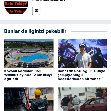
Sude KAHRAMAN
Bunlar da ilginizi çekebilir
Kocaali Kadınlar Plajı
Bahattin Sofuoğlu: "Dünya
temmuz ayında 12 bin kişiyi
şampiyonluğu
ağırladı
hedeflerimden bir tanesi"