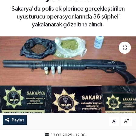
Sakarya'da polis ekiplerince gerçekleştirilen
uyuşturucu operasyonlarında 36 şüpheli
yakalanarak gözaltına alındı.
Paylaş
-
+
A
A
13.02.2025 - 12:30