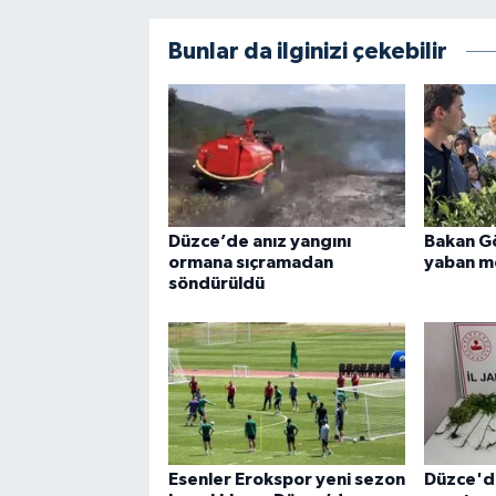
Bunlar da ilginizi çekebilir
Düzce’de anız yangını
Bakan G
ormana sıçramadan
yaban me
söndürüldü
Esenler Erokspor yeni sezon
Düzce'd