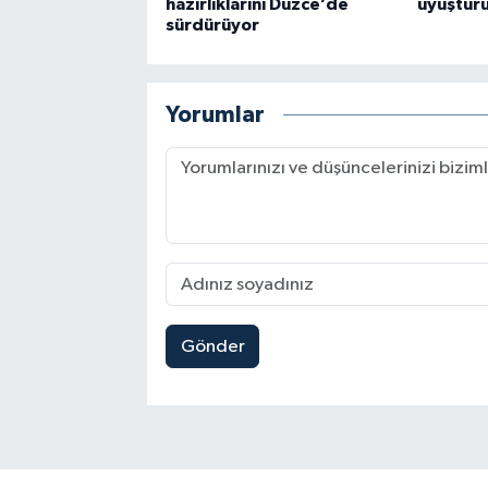
hazırlıklarını Düzce’de
uyuştur
sürdürüyor
Yorumlar
Gönder