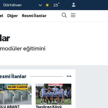
°
Dörtdivan
25
el
Diğer
Resmi İlanlar
lar
modüler eğitimini
esmi İlanlar
RESMİ İLANDIR
OLU ABANT
Yazıören Köyü