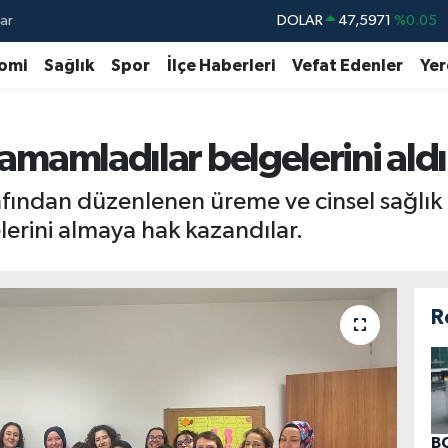
ar
DOLAR
47,5971
%0.05
EURO
55,1336
%0.18
omi
Sağlık
Spor
İlçe Haberleri
Vefat Edenler
Yer
STERLİN
64,2534
%0.22
GRAM ALTIN
6518.23
%0.39
tamamladılar belgelerini aldı
BİST100
13.703
%0
ından düzenlenen üreme ve cinsel sağlık 
BITCOIN
64.475,47
%0.66
lerini almaya hak kazandılar.
R
B