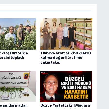
öktaş Düzce’de
Tıbbi ve aromatik bitkilerde
rsini topladı
katma değerli üretime
yakın takip
e jandarmadan
Düzce Yasta! Eski İl Müdürü