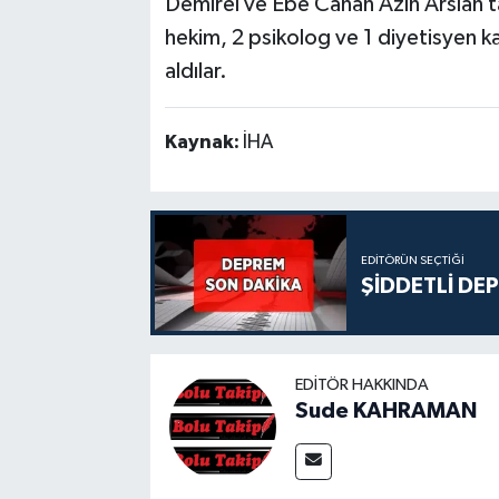
Demirel ve Ebe Canan Azın Arslan ta
hekim, 2 psikolog ve 1 diyetisyen kat
aldılar.
Kaynak:
İHA
EDITÖRÜN SEÇTIĞI
ŞİDDETLİ DE
EDITÖR HAKKINDA
Sude KAHRAMAN