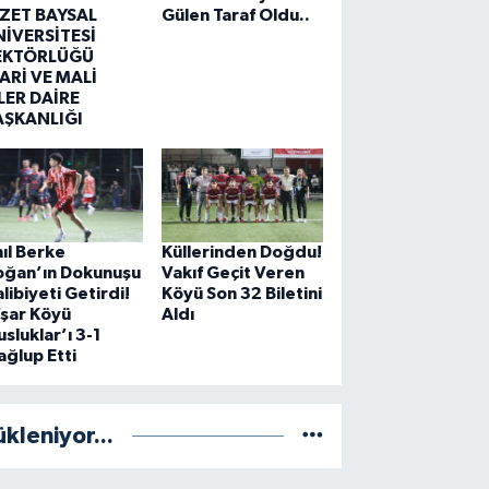
ZZET BAYSAL
Gülen Taraf Oldu..
NİVERSİTESİ
EKTÖRLÜĞÜ
ARİ VE MALİ
LER DAİRE
AŞKANLIĞI
ıl Berke
Küllerinden Doğdu!
oğan’ın Dokunuşu
Vakıf Geçit Veren
libiyeti Getirdi!
Köyü Son 32 Biletini
şar Köyü
Aldı
sluklar’ı 3-1
ğlup Etti
ükleniyor...