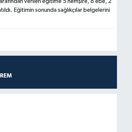
rafından verilen eğitime 5 hemşire, 8 ebe, 2
ıldı. Eğitimin sonunda sağlıkçılar belgelerini
PREM