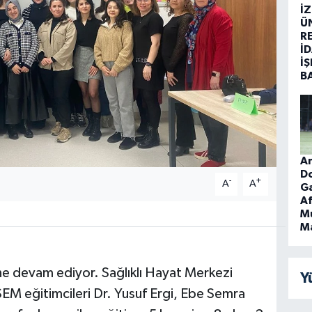
İ
Ü
R
İD
İŞ
B
An
D
-
+
A
A
Ga
Af
Mu
Ma
ne devam ediyor. Sağlıklı Hayat Merkezi
Y
EM eğitimcileri Dr. Yusuf Ergi, Ebe Semra