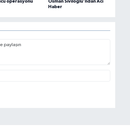
ucu operasyonu
Osman Siviloğlu'ndan Acı
Haber