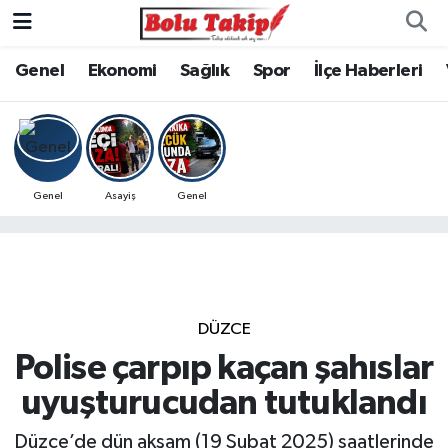
Genel
Ekonomi
Sağlık
Spor
İlçe Haberleri
Genel
Asayiş
Genel
DÜZCE
Polise çarpıp kaçan şahıslar
uyuşturucudan tutuklandı
Düzce’de dün akşam (19 Şubat 2025) saatlerinde