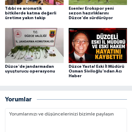
Tıbbi ve aromatik
Esenler Erokspor yeni
bitkilerde katma değerli
sezon hazırlıklarını
üretime yakın takip
Düzce’de sürdürüyor
Düzce'de jandarmadan
Düzce Yasta! Eski İl Müdürü
uyuşturucu operasyonu
Osman Siviloğlu'ndan Acı
Haber
Yorumlar