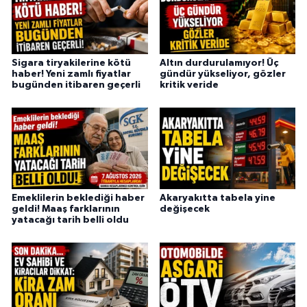
Sigara tiryakilerine kötü
Altın durdurulamıyor! Üç
haber! Yeni zamlı fiyatlar
gündür yükseliyor, gözler
bugünden itibaren geçerli
kritik veride
Emeklilerin beklediği haber
Akaryakıtta tabela yine
geldi! Maaş farklarının
değişecek
yatacağı tarih belli oldu