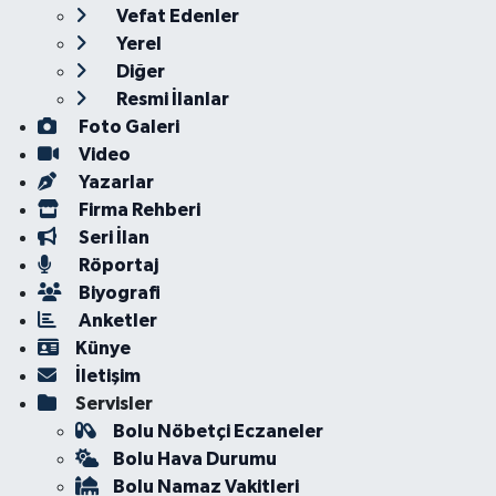
Vefat Edenler
Yerel
Diğer
Resmi İlanlar
Foto Galeri
Video
Yazarlar
Firma Rehberi
Seri İlan
Röportaj
Biyografi
Anketler
Künye
İletişim
Servisler
Bolu Nöbetçi Eczaneler
Bolu Hava Durumu
Bolu Namaz Vakitleri