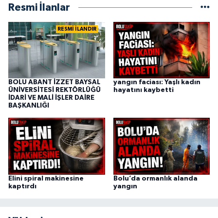
Resmi İlanlar
RESMİ İLANDIR
BOLU ABANT İZZET BAYSAL
yangın faciası: Yaşlı kadın
ÜNİVERSİTESİ REKTÖRLÜĞÜ
hayatını kaybetti
İDARİ VE MALİ İŞLER DAİRE
BAŞKANLIĞI
Elini spiral makinesine
Bolu’da ormanlık alanda
kaptırdı
yangın