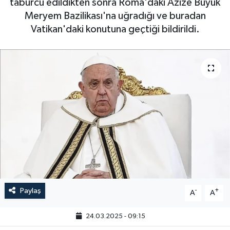
taburcu edildikten sonra Roma'daki Azize Büyük
Meryem Bazilikası'na uğradığı ve buradan
Vatikan'daki konutuna geçtiği bildirildi.
Paylaş
-
+
A
A
24.03.2025 - 09:15