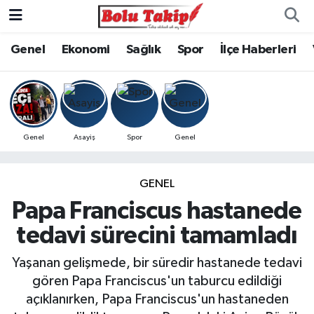
Genel
Ekonomi
Sağlık
Spor
İlçe Haberleri
Genel
Asayiş
Spor
Genel
GENEL
Papa Franciscus hastanede
tedavi sürecini tamamladı
Yaşanan gelişmede, bir süredir hastanede tedavi
gören Papa Franciscus'un taburcu edildiği
açıklanırken, Papa Franciscus'un hastaneden