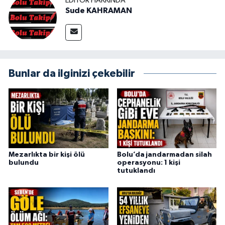
EDITÖR HAKKINDA
Sude KAHRAMAN
Bunlar da ilginizi çekebilir
Mezarlıkta bir kişi ölü
Bolu’da jandarmadan silah
bulundu
operasyonu: 1 kişi
tutuklandı