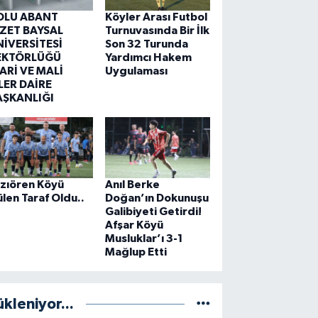
OLU ABANT
Köyler Arası Futbol
ZZET BAYSAL
Turnuvasında Bir İlk
NİVERSİTESİ
Son 32 Turunda
EKTÖRLÜĞÜ
Yardımcı Hakem
ARİ VE MALİ
Uygulaması
LER DAİRE
AŞKANLIĞI
zıören Köyü
Anıl Berke
len Taraf Oldu..
Doğan’ın Dokunuşu
Galibiyeti Getirdi!
Afşar Köyü
Musluklar’ı 3-1
Mağlup Etti
ükleniyor...