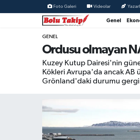
Foto Galeri
Videolar
Yazarl
Genel
Ekon
GENEL
Ordusu olmayan NAT
Kuzey Kutup Dairesi'nin güne
Kökleri Avrupa'da ancak AB üye
Grönland'daki durumu gergin b