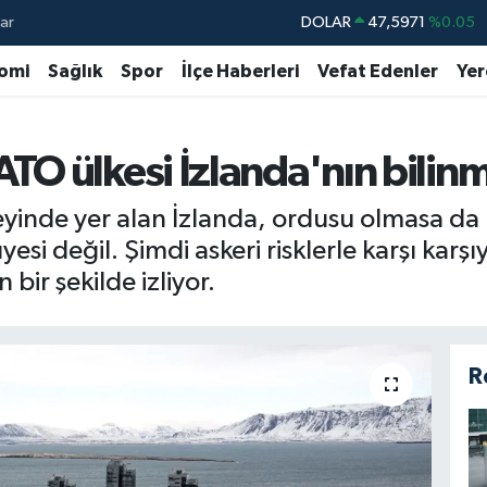
ar
DOLAR
47,5971
%0.05
EURO
55,1336
%0.18
omi
Sağlık
Spor
İlçe Haberleri
Vefat Edenler
Yer
STERLİN
64,2534
%0.22
GRAM ALTIN
6518.23
%0.39
O ülkesi İzlanda'nın bilinm
BİST100
13.703
%0
yinde yer alan İzlanda, ordusu olmasa da
BITCOIN
64.475,47
%0.66
si değil. Şimdi askeri risklerle karşı karşı
ir şekilde izliyor.
R