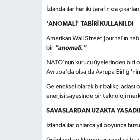
İzlandalılar her iki tarafın da çıkarl
'ANOMALİ' TABİRİ KULLANILDI
Amerikan Wall Street Journal'ın ha
bir
"anomali."
NATO'nun kurucu üyelerinden biri 
Avrupa'da olsa da Avrupa Birliği'nin
Geleneksel olarak bir balıkçı adası 
enerjisi sayesinde bir teknoloji merk
SAVAŞLARDAN UZAKTA YAŞADI
İzlandalılar onlarca yıl boyunca huzu
Grönland ve Norveç arasındaki buzl