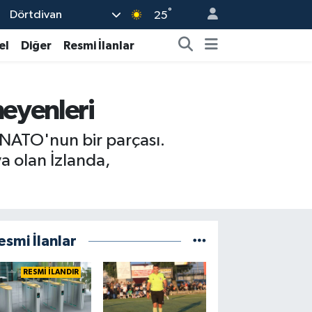
°
Dörtdivan
25
el
Diğer
Resmi İlanlar
eyenleri
 NATO'nun bir parçası.
ya olan İzlanda,
esmi İlanlar
RESMİ İLANDIR