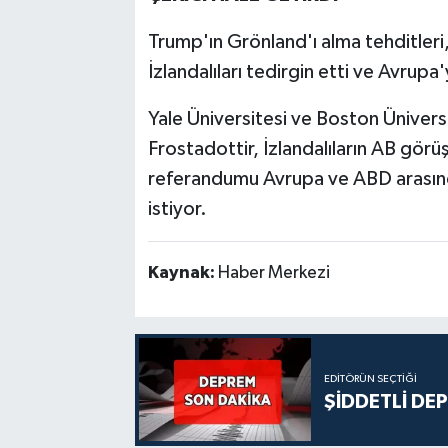
Trump'ın Grönland'ı alma tehditleri,
İzlandalıları tedirgin etti ve Avrupa'
Yale Üniversitesi ve Boston Ünivers
Frostadottir, İzlandalıların AB görü
referandumu Avrupa ve ABD arasınd
istiyor.
Kaynak:
Haber Merkezi
EDITÖRÜN SEÇTIĞI
ŞİDDETLİ DE