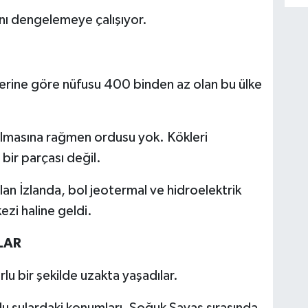
arını dengelemeye çalışıyor.
berine göre nüfusu 400 binden az olan bu ülke
olmasına rağmen ordusu yok. Kökleri
 bir parçası değil.
olan İzlanda, bol jeotermal ve hidroelektrik
ezi haline geldi.
LAR
rlu bir şekilde uzakta yaşadılar.
u sulardaki konumları, Soğuk Savaş sırasında