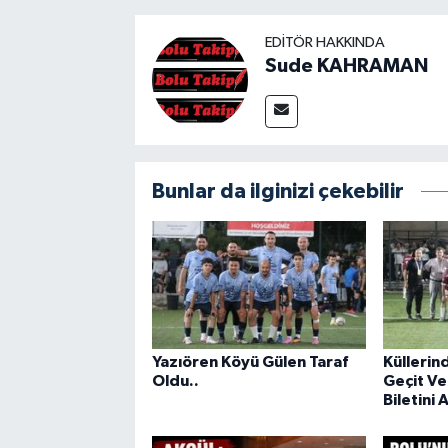
EDITÖR HAKKINDA
Sude KAHRAMAN
Bunlar da ilginizi çekebilir
Yazıören Köyü Gülen Taraf
Küllerin
Oldu..
Geçit Ve
Biletini 