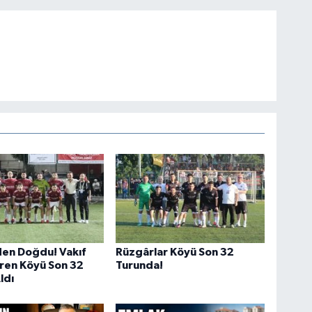
den Doğdu! Vakıf
Rüzgârlar Köyü Son 32
ren Köyü Son 32
Turunda!
Aldı