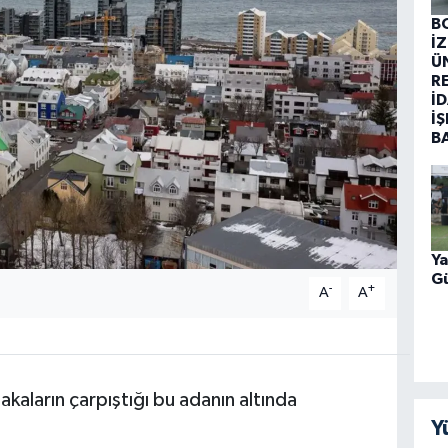
B
İ
Ü
R
İD
İŞ
B
Ya
Gü
-
+
A
A
kaların çarpıştığı bu adanın altında
Y