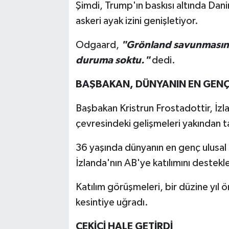
Şimdi, Trump'ın baskısı altında Dani
askeri ayak izini genişletiyor.
Odgaard,
"Grönland savunmasının
duruma soktu."
dedi.
BAŞBAKAN, DÜNYANIN EN GENÇ 
Başbakan Kristrun Frostadottir, İzla
çevresindeki gelişmeleri yakından ta
36 yaşında dünyanın en genç ulusal l
İzlanda'nın AB'ye katılımını destek
Katılım görüşmeleri, bir düzine yıl 
kesintiye uğradı.
ÇEKİCİ HALE GETİRDİ