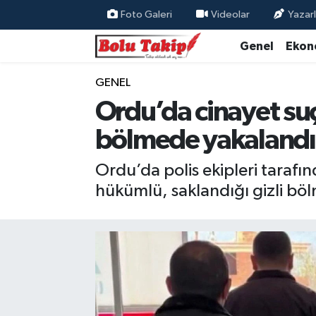
Foto Galeri
Videolar
Yazarl
Genel
Ekon
GENEL
Ordu’da cinayet su
bölmede yakalandı
Ordu’da polis ekipleri taraf
hükümlü, saklandığı gizli bö