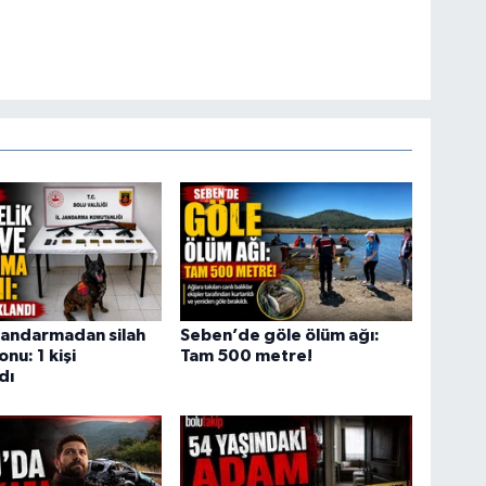
jandarmadan silah
Seben’de göle ölüm ağı:
nu: 1 kişi
Tam 500 metre!
dı