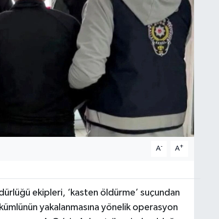
-
+
A
A
üdürlüğü ekipleri, ‘kasten öldürme’ suçundan
hükümlünün yakalanmasına yönelik operasyon