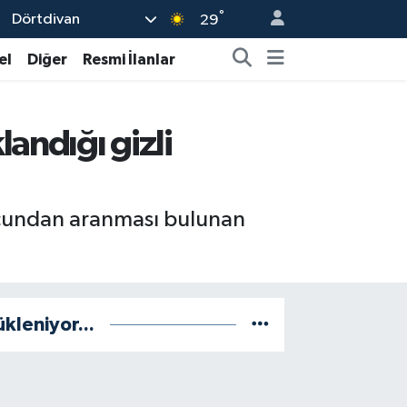
°
Dörtdivan
29
el
Diğer
Resmi İlanlar
andığı gizli
suçundan aranması bulunan
ükleniyor...