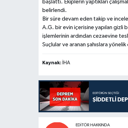
başlattı. Ekiplerin yaptıkları çalış
belirlendi.
Bir süre devam eden takip ve incel
A.G. bir evin içerisine yapılan gizl
işlemlerinin ardından cezaevine tesl
Suçlular ve aranan şahıslara yönelik
Kaynak:
İHA
EDITÖRÜN SEÇTIĞI
ŞİDDETLİ DE
EDITÖR HAKKINDA