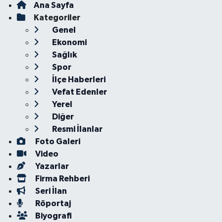
Ana Sayfa
Kategoriler
Genel
Ekonomi
Sağlık
Spor
İlçe Haberleri
Vefat Edenler
Yerel
Diğer
Resmi İlanlar
Foto Galeri
Video
Yazarlar
Firma Rehberi
Seri İlan
Röportaj
Biyografi