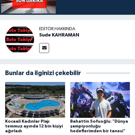
EDITÖR HAKKINDA
Sude KAHRAMAN
Bunlar da ilginizi çekebilir
Kocaali Kadınlar Plajı
Bahattin Sofuoğlu: "Dünya
temmuz ayında 12 bin kişiyi
şampiyonluğu
ağırladı
hedeflerimden bir tanesi"