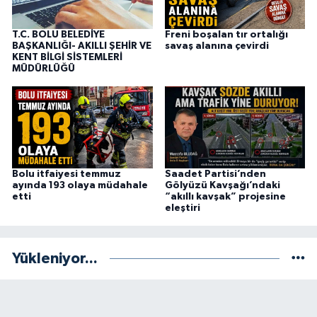
T.C. BOLU BELEDİYE
Freni boşalan tır ortalığı
BAŞKANLIĞI- AKILLI ŞEHİR VE
savaş alanına çevirdi
KENT BİLGİ SİSTEMLERİ
MÜDÜRLÜĞÜ
Bolu itfaiyesi temmuz
Saadet Partisi’nden
ayında 193 olaya müdahale
Gölyüzü Kavşağı’ndaki
etti
“akıllı kavşak” projesine
eleştiri
Yükleniyor...