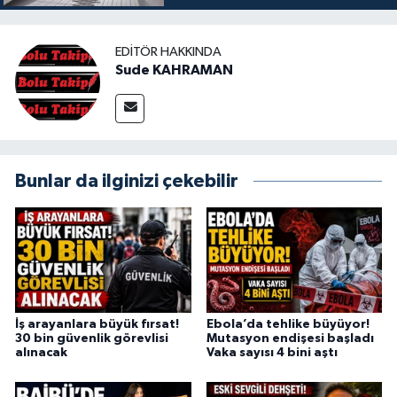
EDITÖR HAKKINDA
Sude KAHRAMAN
Bunlar da ilginizi çekebilir
İş arayanlara büyük fırsat!
Ebola’da tehlike büyüyor!
30 bin güvenlik görevlisi
Mutasyon endişesi başladı
alınacak
Vaka sayısı 4 bini aştı