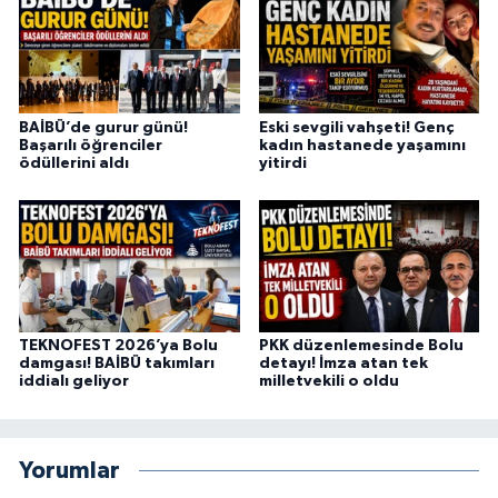
BAİBÜ’de gurur günü!
Eski sevgili vahşeti! Genç
Başarılı öğrenciler
kadın hastanede yaşamını
ödüllerini aldı
yitirdi
TEKNOFEST 2026’ya Bolu
PKK düzenlemesinde Bolu
damgası! BAİBÜ takımları
detayı! İmza atan tek
iddialı geliyor
milletvekili o oldu
Yorumlar