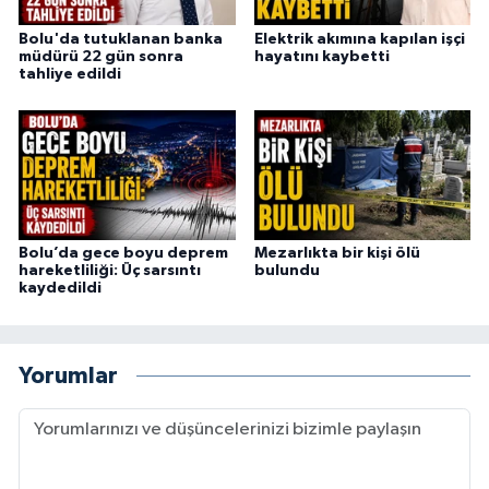
Bolu'da tutuklanan banka
Elektrik akımına kapılan işçi
müdürü 22 gün sonra
hayatını kaybetti
tahliye edildi
Bolu’da gece boyu deprem
Mezarlıkta bir kişi ölü
hareketliliği: Üç sarsıntı
bulundu
kaydedildi
Yorumlar