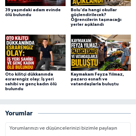
39 yaşındaki adam evinde
Bolu’da hangi okullar
ölü bulundu
güçlendirilecek?
Öğrencilerin taşınacağı
yerler açıklandı
Oto kilitçi dükkanında
Kaymakam Feyza Yılmaz,
esrarengiz olay: İş yeri
pazarcı esnafı ve
sahibi ve genç kadın ölü
vatandaşlarla buluştu
bulundu
Yorumlar