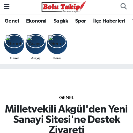
Genel
Ekonomi
Sağlık
Spor
İlçe Haberleri
Genel
Asayiş
Genel
GENEL
Milletvekili Akgül'den Yeni
Sanayi Sitesi'ne Destek
Ziyareti