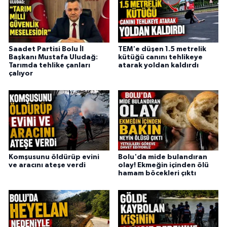
Saadet Partisi Bolu İl
TEM'e düşen 1.5 metrelik
Başkanı Mustafa Uludağ:
kütüğü canını tehlikeye
Tarımda tehlike çanları
atarak yoldan kaldırdı
çalıyor
Komşusunu öldürüp evini
Bolu'da mide bulandıran
ve aracını ateşe verdi
olay! Ekmeğin içinden ölü
hamam böcekleri çıktı