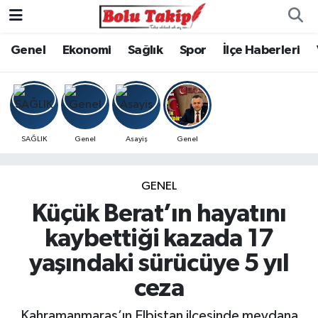
Genel
Ekonomi
Sağlık
Spor
İlçe Haberleri
SAĞLIK
Genel
Asayiş
Genel
GENEL
Küçük Berat’ın hayatını
kaybettiği kazada 17
yaşındaki sürücüye 5 yıl
ceza
Kahramanmaraş’ın Elbistan ilçesinde meydana