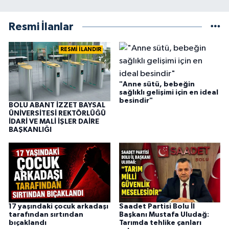
Resmi İlanlar
RESMİ İLANDIR
"Anne sütü, bebeğin
sağlıklı gelişimi için en ideal
besindir"
BOLU ABANT İZZET BAYSAL
ÜNİVERSİTESİ REKTÖRLÜĞÜ
İDARİ VE MALİ İŞLER DAİRE
BAŞKANLIĞI
17 yaşındaki çocuk arkadaşı
Saadet Partisi Bolu İl
tarafından sırtından
Başkanı Mustafa Uludağ:
bıçaklandı
Tarımda tehlike çanları