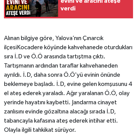
evini ve aracını ateşe
verdi
Alınan bilgiye göre, Yalova’nın Çınarcık
ilçesiKocadere köyünde kahvehanede oturdukları
sıra İ.D ve Ö.Ö arasında tartıştma çıktı.
Tartışmanın ardından taraflar kahvehaneden
ayrıldı. İ.D, daha sonra Ö.Ö'yü evinin önünde
beklemeye başladı. İ.D, evine gelen komşusunu 4
el ateş ederek yaraladı. Ağır yaralanan Ö.Ö, olay
yerinde hayatını kaybetti. Jandarma cinayet
zanlısını evinde gözaltına alacağı sırada İ.D,
tabancayla kafasına ateş ederek intihar etti.
Olayla ilgili tahkikat sürüyor.