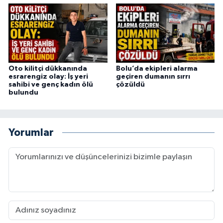
Oto kilitçi dükkanında
Bolu’da ekipleri alarma
esrarengiz olay: İş yeri
geçiren dumanın sırrı
sahibi ve genç kadın ölü
çözüldü
bulundu
Yorumlar