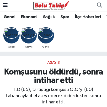
Genel
Ekonomi
Sağlık
Spor
İlçe Haberleri
Genel
Asayiş
Genel
ASAYIŞ
Komşusunu öldürdü, sonra
intihar etti
İ.D (65), tartıştığı komşusu Ö.Ö'yi (60)
tabancayla 4 el ateş ederek öldürdükten sonra
intihar etti.