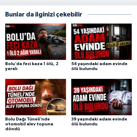
Bunlar da ilginizi çekebilir
Bolu’da feci kaza 1 ölü, 2
54 yaşındaki adam evinde
yaralı
ölü bulundu
Bolu Dağı Tüneli’nde
39 yaşındaki adam evinde
otomobil alev topuna
ölü bulundu
döndü