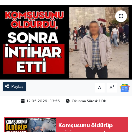
Paylaş
-
+
A
A
12.05.2026 - 13:56
Okunma Süresi: 1 Dk
Komşusunu öldürüp